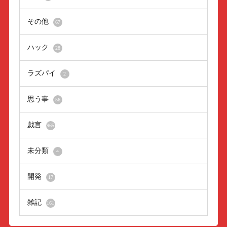
その他
67
ハック
28
ラズパイ
2
思う事
56
戯言
965
未分類
4
開発
17
雑記
161