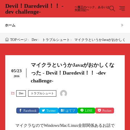
Devil！Daredevil！！ -
〜魔王のハック、あるいは
dev challenge-
失敗日記〜
ホーム
Dev
トラブルシュート
マイクラというかJavaがおかしくなった - Dev
TOPページ
マイクラというかJavaがおかしくな
05/23
った - Devil！Daredevil！！ -dev
2016
challenge-
Dev
トラブルシュート
Facebook
Twitter
はてブ
LINE
Pocket
マイクラなのでWindows/Mac/Linux全部関係あるお話で