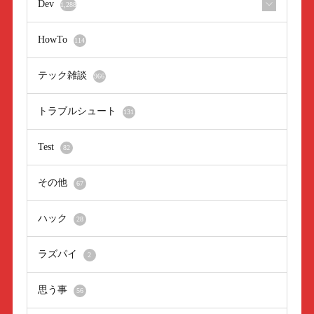
Dev
1,288
HowTo
114
テック雑談
966
トラブルシュート
131
Test
82
その他
67
ハック
28
ラズパイ
2
思う事
56