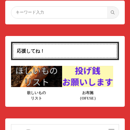
応援してね！
欲しいもの
お布施
リスト
（OFUSE）