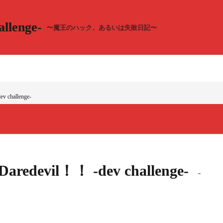
llenge-
〜魔王のハック、あるいは失敗日記〜
v challenge-
！Daredevil！！ -dev challenge-