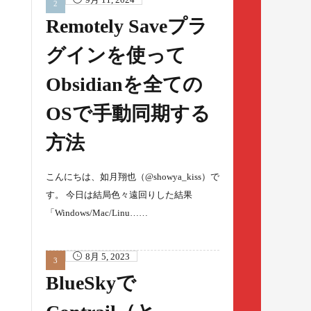
Remotely Saveプラ
グインを使って
Obsidianを全ての
OSで手動同期する
方法
こんにちは、如月翔也（@showya_kiss）で
す。 今日は結局色々遠回りした結果
「Windows/Mac/Linu……
8月 5, 2023
BlueSkyで