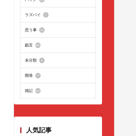
ラズパイ
2
思う事
56
戯言
965
未分類
4
開発
17
雑記
161
人気記事