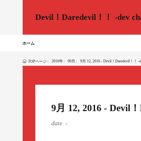
Devil！Daredevil！！ -dev cha
ホーム
2016年
09月
9月 12, 2016 - Devil！Daredevil！！ -de
TOPページ
9月 12, 2016 - Devil
date