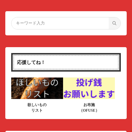
応援してね！
欲しいもの
お布施
リスト
（OFUSE）