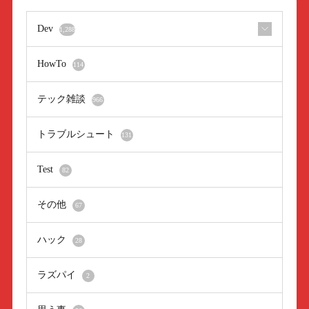
Dev
1,288
HowTo
114
テック雑談
966
トラブルシュート
131
Test
82
その他
67
ハック
28
ラズパイ
2