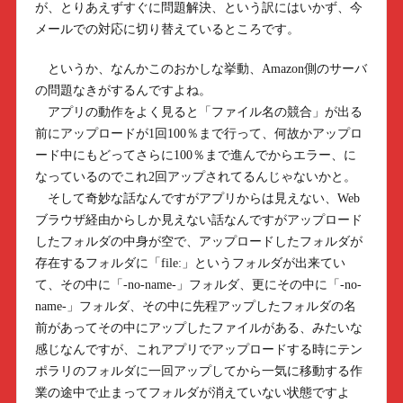
が、とりあえずすぐに問題解決、という訳にはいかず、今
メールでの対応に切り替えているところです。
というか、なんかこのおかしな挙動、Amazon側のサーバ
の問題なきがするんですよね。
アプリの動作をよく見ると「ファイル名の競合」が出る
前にアップロードが1回100％まで行って、何故かアップロ
ード中にもどってさらに100％まで進んでからエラー、に
なっているのでこれ2回アップされてるんじゃないかと。
そして奇妙な話なんですがアプリからは見えない、Web
ブラウザ経由からしか見えない話なんですがアップロード
したフォルダの中身が空で、アップロードしたフォルダが
存在するフォルダに「file:」というフォルダが出来てい
て、その中に「-no-name-」フォルダ、更にその中に「-no-
name-」フォルダ、その中に先程アップしたフォルダの名
前があってその中にアップしたファイルがある、みたいな
感じなんですが、これアプリでアップロードする時にテン
ポラリのフォルダに一回アップしてから一気に移動する作
業の途中で止まってフォルダが消えていない状態ですよ