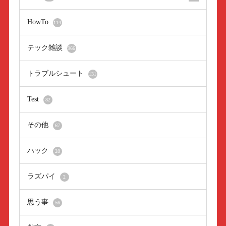
HowTo
114
テック雑談
966
トラブルシュート
131
Test
82
その他
67
ハック
28
ラズパイ
2
思う事
56