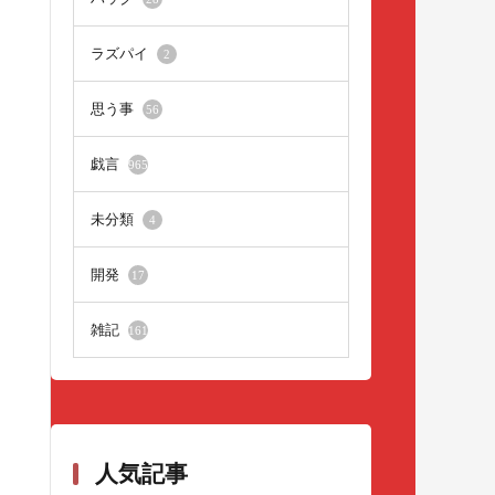
ラズパイ
2
思う事
56
戯言
965
未分類
4
開発
17
雑記
161
人気記事