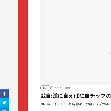
Dev
2月 23, 2019
戯言:逆に言えば独自チップのMa
2020年にインテルCPUを辞めて独自チップのMa