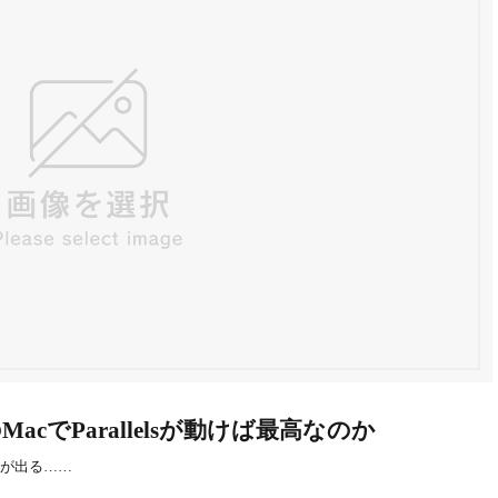
cでParallelsが動けば最高なのか
cが出る……