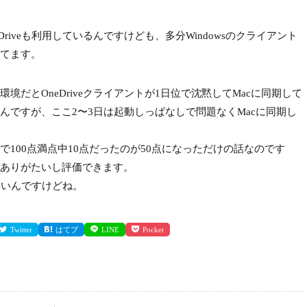
iveも利用しているんですけども、多分Windowsのクライアント
てます。
だとOneDriveクライアントが1日位で沈黙してMacに同期して
んですが、ここ2〜3日は起動しっぱなしで問題なくMacに同期し
100点満点中10点だったのが50点になっただけの話なのです
ありがたいし評価できます。
いいんですけどね。
Twitter
はてブ
LINE
Pocket