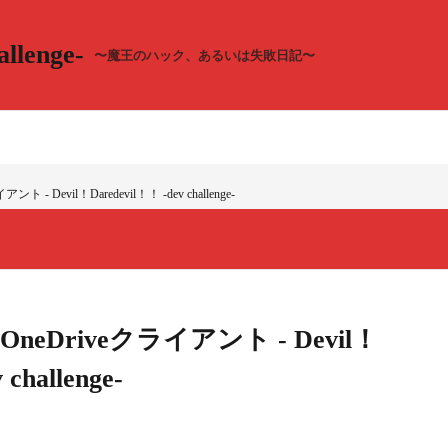
llenge-
〜魔王のハック、あるいは失敗日記〜
 Devil！Daredevil！！ -dev challenge-
Driveクライアント - Devil！
challenge-