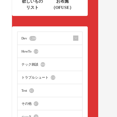
欲しいもの
お布施
リスト
（OFUSE）
Dev
1,288
HowTo
114
テック雑談
966
トラブルシュート
131
Test
82
その他
67
ハック
28