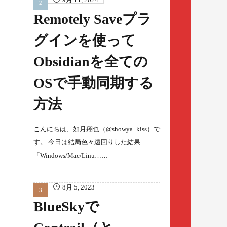
Remotely Saveプラ
グインを使って
Obsidianを全ての
OSで手動同期する
方法
こんにちは、如月翔也（@showya_kiss）で
す。 今日は結局色々遠回りした結果
「Windows/Mac/Linu……
8月 5, 2023
BlueSkyで