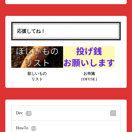
応援してね！
欲しいもの
お布施
リスト
（OFUSE）
Dev
1,288
HowTo
114