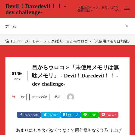
Devil！Daredevil！！ -
〜魔王のハック、あるいは
dev challenge-
失敗日記〜
ホーム
Dev
テック雑談
目からウロコ＞「未使用メモリは無駄メモリ」 - Devil
TOPページ
目からウロコ＞「未使用メモリは無
01/06
駄メモリ」 - Devil！Daredevil！！ -
2017
dev challenge-
Dev
テック雑談
戯言
Facebook
Twitter
はてブ
LINE
Pocket
あまりにもネタがなくてなくて同仕様もなくて取り上げ