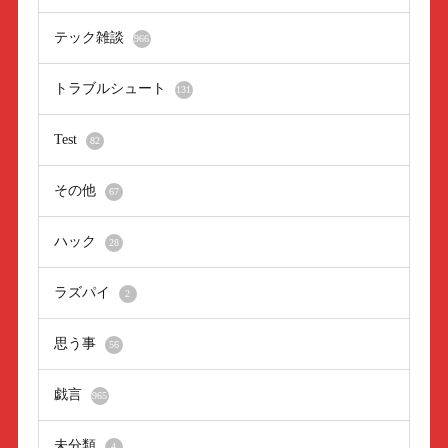
テック雑談
966
トラブルシュート
131
Test
82
その他
67
ハック
28
ラズパイ
2
思う事
56
戯言
965
未分類
4