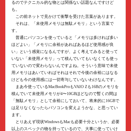
るのでテクニカル的な物とは関係ない話題なんですけど
も。
この前ネットで見かけて衝撃を受けた言葉があります。
それは、「未使用メモリは無駄メモリ」という言葉で
す。
普通にパソコンを使っていると「メモリは多ければ多い
ほどよい」「メモリに余裕があればあるほど使用感が良
い」という感覚になるんですが、よく考えてみると使って
いない「未使用メモリ」って積んでいてもいなくても使っ
ていないので変わらないんですよね。そういう意味で未使
用メモリはあいていればそれはそれで今後の余裕にはなる
けども今の使用感には一切寄与していないわけなんです。
まあ今使っているMacBookProもVAIO Zも16Bのメモリを
積んでいて未使用メモリが4〜10GBほどなので暫くの間は
「無駄メモリ」として余裕にしておいて、将来的に16GBで
は足りなくなったらパソコンを変えようかな、と思ってい
ます。
とりあえず現状WindowsもMacも必要十分というか、必要
以上のスペックの物を持っているので、大事に使っていけ