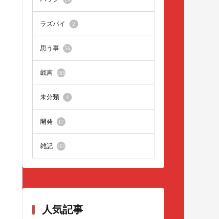
ラズパイ
2
思う事
56
戯言
965
未分類
4
開発
17
雑記
161
人気記事