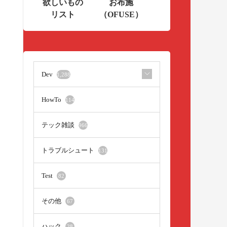
欲しいもの
お布施
リスト
（OFUSE）
Dev
1,288
HowTo
114
テック雑談
966
トラブルシュート
131
Test
82
その他
67
ハック
28