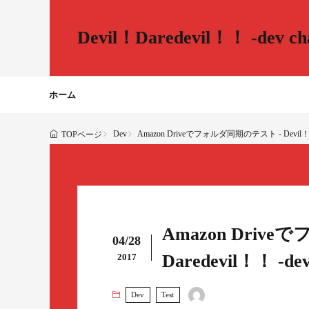
Devil！Daredevil！！ -dev cha
ホーム
Dev
Amazon Driveでフォルダ同期のテスト - Devil！Dared
TOPページ
Amazon Drive
04/28
Daredevil！！ -dev 
2017
Dev
Test