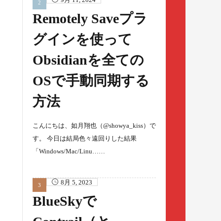
Remotely Saveプラ
グインを使って
Obsidianを全ての
OSで手動同期する
方法
こんにちは、如月翔也（@showya_kiss）で
す。 今日は結局色々遠回りした結果
「Windows/Mac/Linu……
8月 5, 2023
BlueSkyで