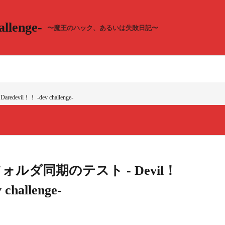
llenge-
〜魔王のハック、あるいは失敗日記〜
evil！！ -dev challenge-
でフォルダ同期のテスト - Devil！
challenge-