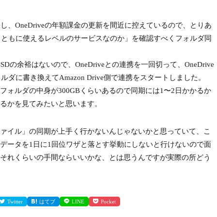
解決し、OneDriveの年額課金の更新を間近に控えているので、とりあ
期が「まともに使えるレベルのサービスなのか」を確認すべくフォルダ同
余裕はないので、OneDriveとの連携を一回切って、OneDrive
フォルダに書き換えてAmazon Drive側で連携をスタートしました。
ォルダの中身が300GBくらいあるので同期には1〜2日かかるか
るかを見てみたいと思います。
ァイル」の同期が上手く行かないんじゃないかと思っていて、こ
データを1日に1回位ワザと落とす挙動にしないと行けないので面
それくらいの手間ならいいかな、とは思うんですが実際の所どう
Twitter
はてブ
LINE
Pocket