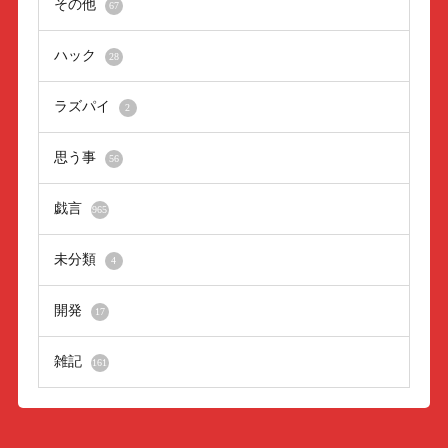
その他
67
ハック
28
ラズパイ
2
思う事
56
戯言
965
未分類
4
開発
17
雑記
161