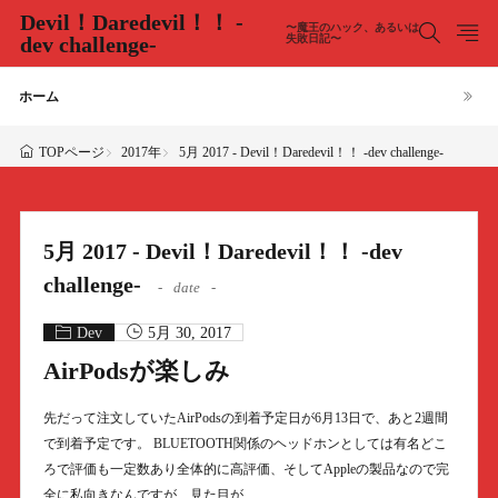
Devil！Daredevil！！ -
〜魔王のハック、あるいは
dev challenge-
失敗日記〜
ホーム
2017年
5月 2017 - Devil！Daredevil！！ -dev challenge-
TOPページ
5月 2017 - Devil！Daredevil！！ -dev
challenge-
date
Dev
5月 30, 2017
AirPodsが楽しみ
先だって注文していたAirPodsの到着予定日が6月13日で、あと2週間
で到着予定です。 BLUETOOTH関係のヘッドホンとしては有名どこ
ろで評価も一定数あり全体的に高評価、そしてAppleの製品なので完
全に私向きなんですが、見た目が……