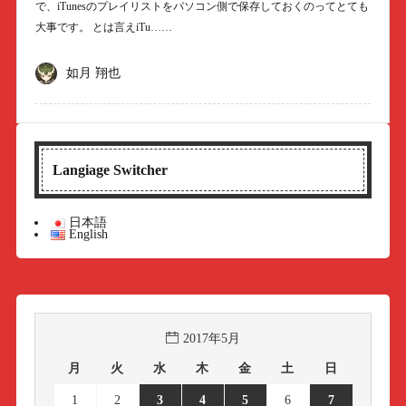
で、iTunesのプレイリストをパソコン側で保存しておくのってとても
大事です。 とは言えiTu……
如月 翔也
Langiage Switcher
日本語
English
2017年5月
月
火
水
木
金
土
日
1
2
3
4
5
6
7