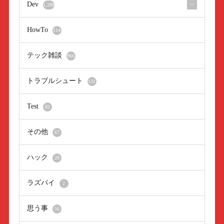
Dev
1,288
HowTo
114
テック雑談
966
トラブルシュート
131
Test
82
その他
67
ハック
28
ラズパイ
2
思う事
56