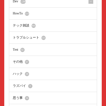
Dev
1,288
HowTo
114
テック雑談
966
トラブルシュート
131
Test
82
その他
67
ハック
28
ラズパイ
2
思う事
56