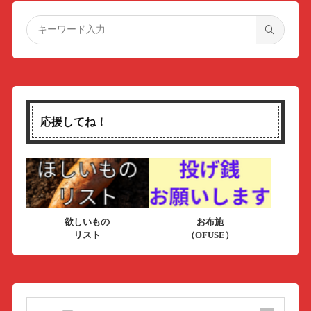
応援してね！
欲しいもの
お布施
リスト
（OFUSE）