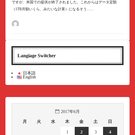
ですが、米国での提供が終了されました。これからはデータ定額
（1TB月額いくら、みたいな計算）になるそう……
Langiage Switcher
日本語
English
2017年6月
月
火
水
木
金
土
日
1
2
3
4