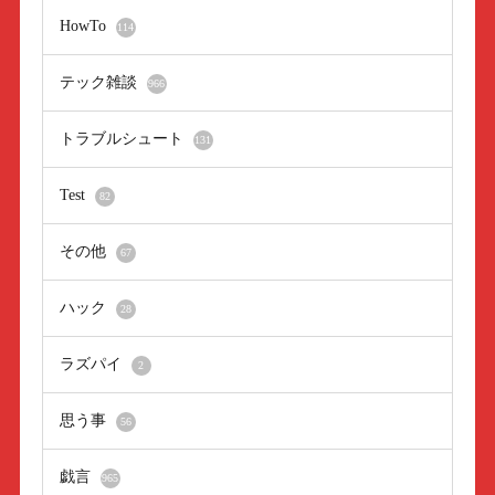
HowTo
114
テック雑談
966
トラブルシュート
131
Test
82
その他
67
ハック
28
ラズパイ
2
思う事
56
戯言
965