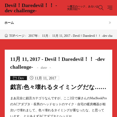
Devil！Daredevil！！ -
〜魔王のハック、あるいは
dev challenge-
失敗日記〜
ホーム
2017年
11月
11月 11, 2017 - Devil！Daredevil！！ -dev challen
TOPページ
11月 11, 2017 - Devil！Daredevil！！ -dev
challenge-
date
Dev
11月 11, 2017
戯言:色々壊れるタイミングだな……
まあ完全に戯言カテゴリなんですが、ここ2日で嫁さんのMacBookPro
のACアダプタ・長男のヘッドセットのマイク・自宅の暖房機器が相
次いで壊れまして、色々壊れるタイミングが重なったな、と思って
います。 とりあえずACアダプタとヘッドセ……