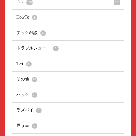
Dev
1,288
HowTo
114
テック雑談
966
トラブルシュート
131
Test
82
その他
67
ハック
28
ラズパイ
2
思う事
56