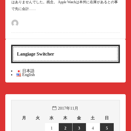
はありませんでした。残念。 Apple Watchは本州に在庫があるとの事
で先に会計……
Langiage Switcher
日本語
English
2017年11月
月
火
水
木
金
土
日
1
2
3
4
5