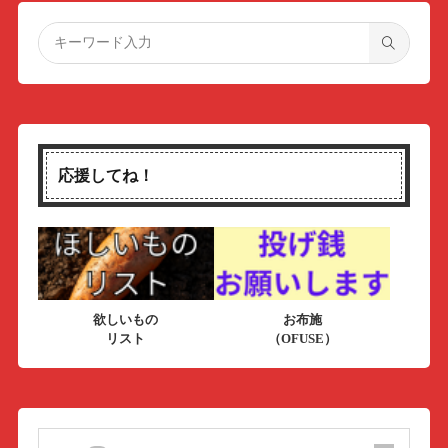
応援してね！
欲しいもの
お布施
リスト
（OFUSE）