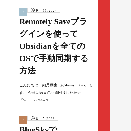
9月 11, 2024
Remotely Saveプラ
グインを使って
Obsidianを全ての
OSで手動同期する
方法
こんにちは、如月翔也（@showya_kiss）で
す。 今日は結局色々遠回りした結果
「Windows/Mac/Linu……
8月 5, 2023
BlueSkyで