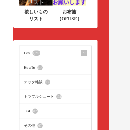
欲しいもの
お布施
リスト
（OFUSE）
Dev
1,288
HowTo
114
テック雑談
966
トラブルシュート
131
Test
82
その他
67