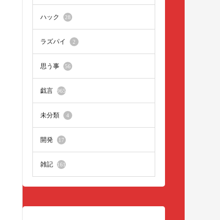
ハック
28
ラズパイ
2
思う事
56
戯言
965
未分類
4
開発
17
雑記
161