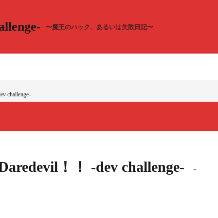
llenge-
〜魔王のハック、あるいは失敗日記〜
v challenge-
！Daredevil！！ -dev challenge-