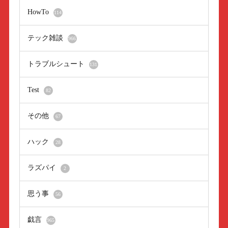
HowTo
114
テック雑談
966
トラブルシュート
131
Test
82
その他
67
ハック
28
ラズパイ
2
思う事
56
戯言
965