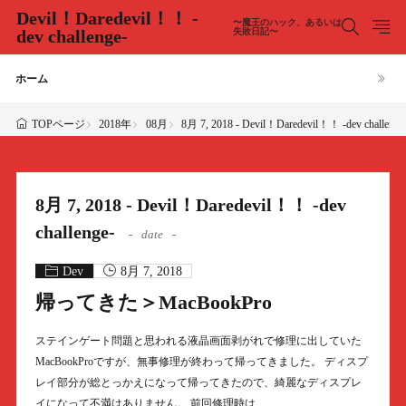
Devil！Daredevil！！ -
〜魔王のハック、あるいは
dev challenge-
失敗日記〜
ホーム
2018年
08月
8月 7, 2018 - Devil！Daredevil！！ -dev challenge
TOPページ
8月 7, 2018 - Devil！Daredevil！！ -dev
challenge-
date
Dev
8月 7, 2018
帰ってきた＞MacBookPro
ステインゲート問題と思われる液晶画面剥がれで修理に出していた
MacBookProですが、無事修理が終わって帰ってきました。 ディスプ
レイ部分が総とっかえになって帰ってきたので、綺麗なディスプレ
イになって不満はありません。 前回修理時は……