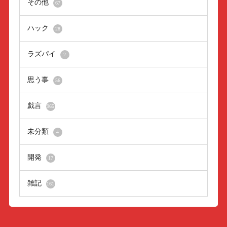
その他
67
ハック
28
ラズパイ
2
思う事
56
戯言
965
未分類
4
開発
17
雑記
161