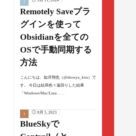
Remotely Saveプラ
グインを使って
Obsidianを全ての
OSで手動同期する
方法
こんにちは、如月翔也（@showya_kiss）で
す。 今日は結局色々遠回りした結果
「Windows/Mac/Linu……
8月 5, 2023
BlueSkyで