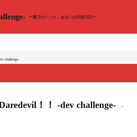
llenge-
〜魔王のハック、あるいは失敗日記〜
v challenge-
！Daredevil！！ -dev challenge-