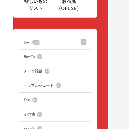
欲しいもの
お布施
リスト
（OFUSE）
Dev
1,288
HowTo
114
テック雑談
966
トラブルシュート
131
Test
82
その他
67
ハック
28