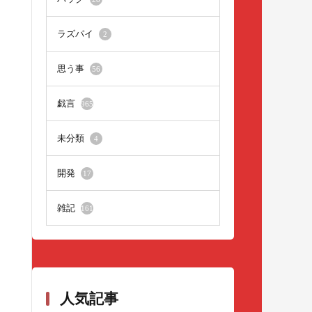
ラズパイ
2
思う事
56
戯言
965
未分類
4
開発
17
雑記
161
人気記事