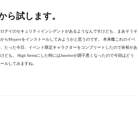
 これから試します。
。 早速ゼロデイのセキュリティインシデントがあるようなんですけども、まあそうそ
らMojaveをインストールしてみようかと思うのです。 本来艦これのイベ
が、たった今日、イベント限定キャラクターをコンプリートしたので余裕があ
 High Sierraにした時にはJanetterが調子悪くなったので今回はどう
トールしてみますね。