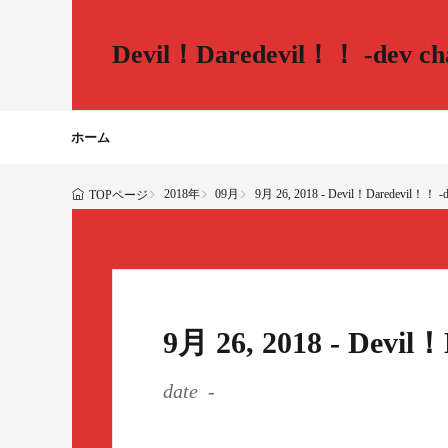
Devil！Daredevil！！ -dev cha
ホーム
2018年
09月
9月 26, 2018 - Devil！Daredevil！！ -de
TOPページ
9月 26, 2018 - Devil
date