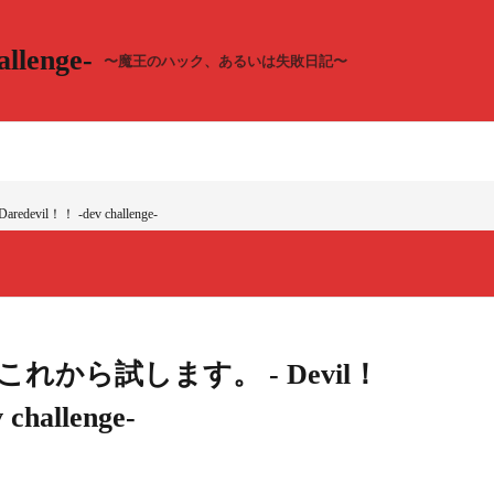
llenge-
〜魔王のハック、あるいは失敗日記〜
evil！！ -dev challenge-
e これから試します。 - Devil！
challenge-