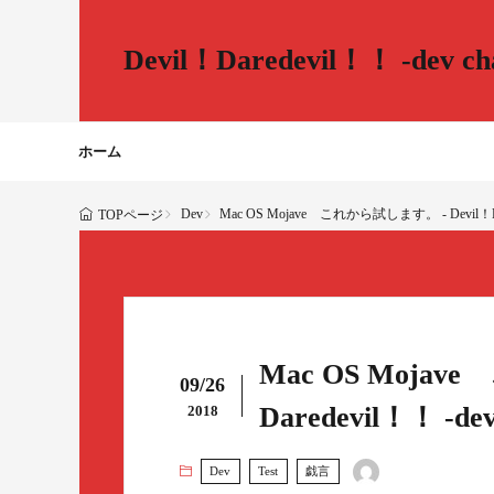
Devil！Daredevil！！ -dev cha
ホーム
Dev
Mac OS Mojave これから試します。 - Devil！Dared
TOPページ
Mac OS Mojav
09/26
Daredevil！！ -dev 
2018
Dev
Test
戯言