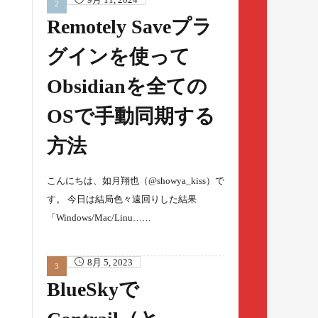
Remotely Saveプラ
グインを使って
Obsidianを全ての
OSで手動同期する
方法
こんにちは、如月翔也（@showya_kiss）で
す。 今日は結局色々遠回りした結果
「Windows/Mac/Linu……
8月 5, 2023
BlueSkyで