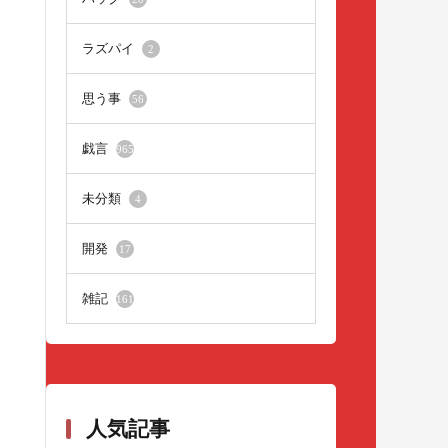
ラズパイ
2
思う事
56
戯言
965
未分類
4
開発
17
雑記
161
人気記事