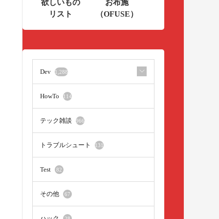
欲しいもの
お布施
リスト
（OFUSE）
Dev
1,288
HowTo
114
テック雑談
966
トラブルシュート
131
Test
82
その他
67
ハック
28