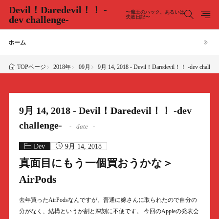
Devil！Daredevil！！ -
〜魔王のハック、あるいは
dev challenge-
失敗日記〜
ホーム
2018年
09月
9月 14, 2018 - Devil！Daredevil！！ -dev challeng
TOPページ
9月 14, 2018 - Devil！Daredevil！！ -dev
challenge-
date
Dev
9月 14, 2018
真面目にもう一個買おうかな＞
AirPods
去年買ったAirPodsなんですが、普通に嫁さんに取られたので自分の
分がなく、結構というか割と深刻に不便です。 今回のAppleの発表会