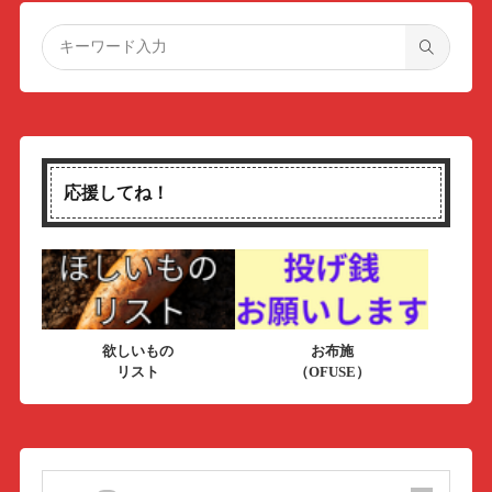
応援してね！
欲しいもの
お布施
リスト
（OFUSE）