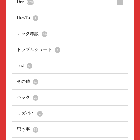
Dev
1,288
HowTo
114
テック雑談
966
トラブルシュート
131
Test
82
その他
67
ハック
28
ラズパイ
2
思う事
56