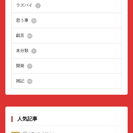
ラズパイ
2
思う事
56
戯言
965
未分類
4
開発
17
雑記
161
人気記事