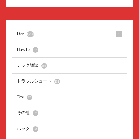
Dev
1,288
HowTo
114
テック雑談
966
トラブルシュート
131
Test
82
その他
67
ハック
28