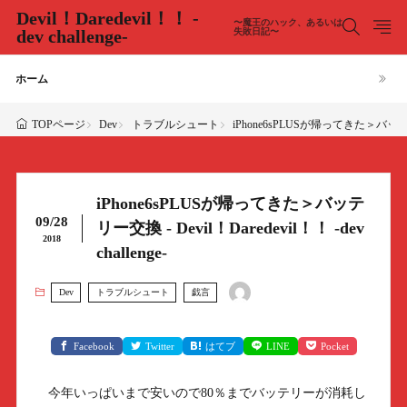
Devil！Daredevil！！ -
〜魔王のハック、あるいは
dev challenge-
失敗日記〜
ホーム
Dev
トラブルシュート
iPhone6sPLUSが帰ってきた＞バッテリー交換 
TOPページ
iPhone6sPLUSが帰ってきた＞バッテ
09/28
リー交換 - Devil！Daredevil！！ -dev
2018
challenge-
Dev
トラブルシュート
戯言
Facebook
Twitter
はてブ
LINE
Pocket
今年いっぱいまで安いので80％までバッテリーが消耗し