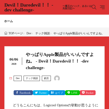
Devil！Daredevil！！ -
〜魔王のハック、あるいは
dev challenge-
失敗日記〜
ホーム
Dev
テック雑談
やっぱりApple製品がいいんですよね。 - Devil！Da
TOPページ
やっぱりApple製品がいいんですよ
06/06
ね。 - Devil！Daredevil！！ -dev
2020
challenge-
Dev
テック雑談
戯言
Facebook
Twitter
はてブ
LINE
Pocket
どうもこんにちは、Logicool Optionsの挙動が思うように