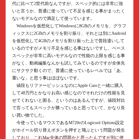
代に比べて2世代前なんですが、スペック的には非常に強
いと言うか、普通に使っていて不足を感じる事がまったく
ないモデルなので満足して使っています。
Windowsを仮想化してWindowsに8GBのメモリを、グラフ
ィックスに2GBのメモリを割り振り、それとは別にAndroid
を仮想化して4GBのメモリを割り振った上で普段遣いして
いるのですがメモリ不足を感じる事はないですし、ベース
スペックが非常に高いモデルなので性能の上限を感じる事
がなく、動画編集なんかも試してみているのですが全体先
にサクサク動くので、普通に使っているレベルでは「あ、
重いな」と思う事はほぼないです。
値段もリファービッシュなのにApple Careと一緒に購入
して48万円とかなりお高い感じなのでそれだけの性能を見
せてくれないと困る、というのはあるんですが、値段対比
で言ってもスペックが勝っていると思っていて、かなり良
い買い物でした。
今使っているマウスであるM720rのLogicool Options設定
がホイール切り替えボタンを押すと飛ぶという問題が発生
しており、これMac全体の問題かと思ったんですが別に使