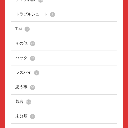
トラブルシュート
131
Test
82
その他
67
ハック
28
ラズパイ
2
思う事
56
戯言
965
未分類
4