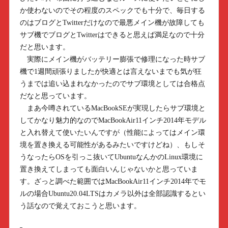
か使わないのでその程度のスペックでも十分で、毎日する
のはブログとTwitterだけなので最悪メイン機が故障しても
サブ機でブログとTwitterはできると思えば満足なので十分
だと思います。
実際にメイン機がバッテリー膨張で修理になった時サブ
機で1週間頑張りましたが快適とは言えないまでも気が狂
うまでは追い込まれなかったのでサブ環境としては合格点
だなと思っています。
まあ今噂されているMacBookSEが実現したらサブ環境と
してかなり魅力的なのでMacBookAir11インチ2014年モデル
と入れ替えて使いたいんですが（性能によってはメイン環
境を置き換える可能性があるみたいですけどね）、もしそ
うなったらOSを引っこ抜いてUbuntuなんかのLinux環境に
置き換えてしまっても面白いんじゃないかと思っていま
す。ざっと調べた範囲ではMacBookAir11インチ2014年でモ
ルの場合Ubuntu20.04LTSはカメラ以外は全部認識するとい
う話なので覚えておこうと思います。