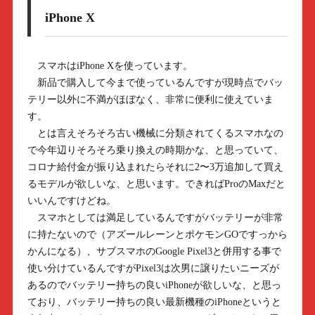
iPhone X
スマホはiPhone Xを使っています。
新品で購入して今まで使っているんですが現時点でバッ
テリー以外に不満がほぼなく、非常に便利に使えていま
す。
とは言えそろそろ古い機械に分類されてくるスマホなの
で今年辺りそろそろ乗り換えの時期かな、と思っていて、
コロナ給付金が振り込まれたらそれに2〜3万追加して買え
るモデルが欲しいな、と思います。できればProのMaxだと
いいんですけどね。
スマホとしては満足しているんですがバッテリーが非常
に持たないので（アズールレーンとポケモンGOですっから
かんになる）、サブスマホのGoogle Pixel3と併用する事で
使い分けているんですがPixel3は次男に譲りたいニーズが
あるのでバッテリー持ちの良いiPhoneが欲しいな、と思っ
ており、バッテリー持ちの良い最新機種のiPhoneというと