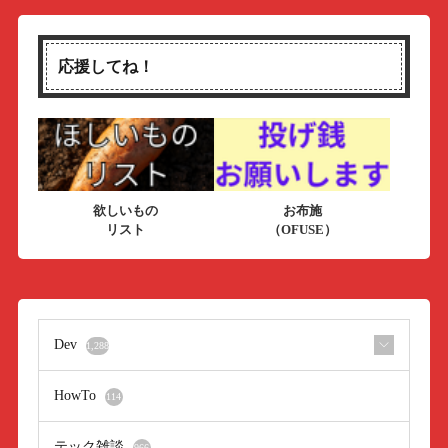
応援してね！
欲しいもの
お布施
リスト
（OFUSE）
Dev
1,288
HowTo
114
テック雑談
966