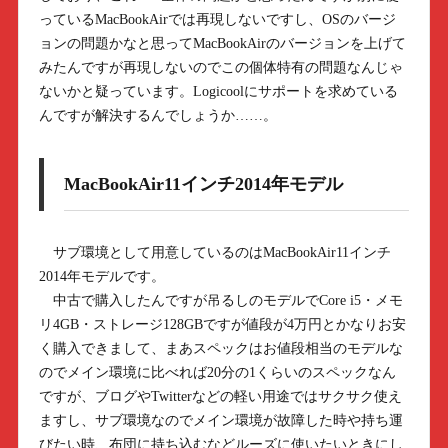
っているMacBookAirでは再現しないですし、OSのバージ
ョンの問題かなと思ってMacBookAirのバージョンを上げて
みたんですが再現しないのでこの個体特有の問題なんじゃ
ないかと疑っています。Logicoolにサポートを求めている
んですが解決するんでしょうか……。
MacBookAir11インチ2014年モデル
サブ環境として用意しているのはMacBookAir11インチ
2014年モデルです。
中古で購入したんですが吊るしのモデルでCore i5・メモ
リ4GB・ストレージ128GBですが値段が4万円とかなりお安
く購入できまして、まあスペックはお値段相当のモデルな
のでメイン環境に比べれば20分の1くらいのスペックなん
ですが、ブログやTwitterなどの軽い用途ではサクサク使え
ますし、サブ環境なのでメイン環境が故障した時や持ち運
びたい時、布団に持ち込むなどルーズに使いたいときにし