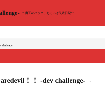
llenge-
〜魔王のハック、あるいは失敗日記〜
 challenge-
Daredevil！！ -dev challenge-