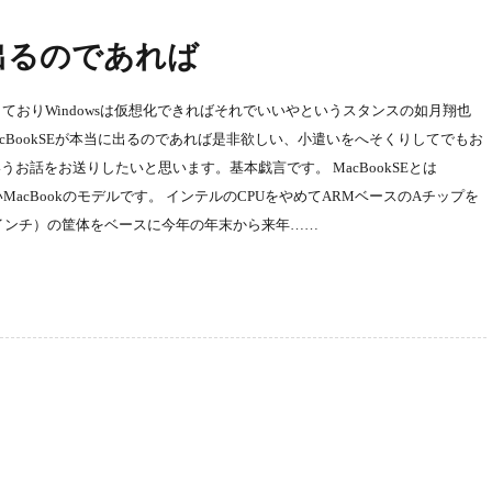
に出るのであれば
しておりWindowsは仮想化できればそれでいいやというスタンスの如月翔也
いるMacBookSEが本当に出るのであれば是非欲しい、小遣いをへそくりしてでもお
お話をお送りしたいと思います。基本戯言です。 MacBookSEとは
いMacBookのモデルです。 インテルのCPUをやめてARMベースのAチップを
12インチ）の筐体をベースに今年の年末から来年……