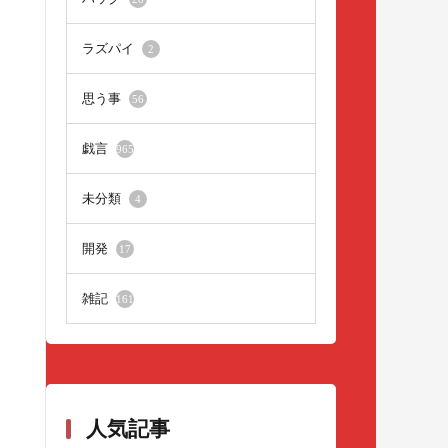
ラズパイ
2
思う事
56
戯言
965
未分類
4
開発
17
雑記
161
人気記事