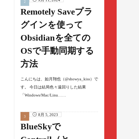
Remotely Saveプラ
グインを使って
Obsidianを全ての
OSで手動同期する
方法
こんにちは、如月翔也（@showya_kiss）で
す。 今日は結局色々遠回りした結果
「Windows/Mac/Linu……
8月 5, 2023
BlueSkyで