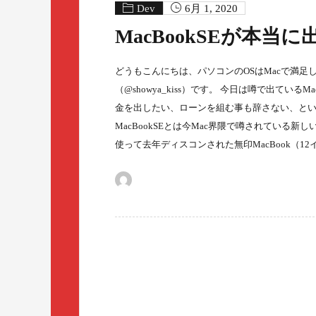
Dev
6月 1, 2020
MacBookSEが本当
どうもこんにちは、パソコンのOSはMacで満足
（@showya_kiss）です。 今日は噂で出て
金を出したい、ローンを組む事も辞さない、という
MacBookSEとは今Mac界隈で噂されている新し
使って去年ディスコンされた無印MacBook（