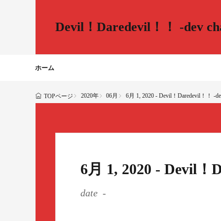
Devil！Daredevil！！ -dev cha
ホーム
2020年
06月
6月 1, 2020 - Devil！Daredevil！！ -dev
TOPページ
6月 1, 2020 - Devil！
date