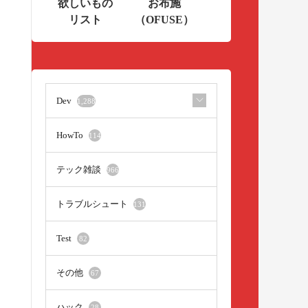
欲しいもの
お布施
リスト
（OFUSE）
Dev
1,288
HowTo
114
テック雑談
966
トラブルシュート
131
Test
82
その他
67
ハック
28