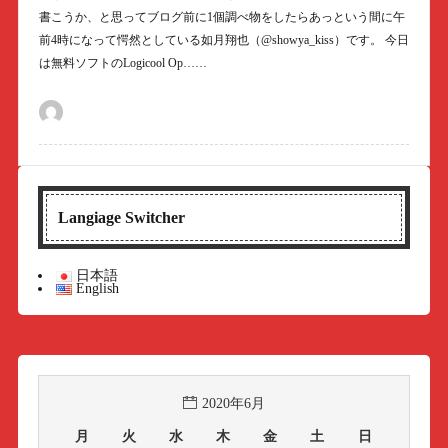
書こうか、と思ってブログ前に1個調べ物をしたらあっという間に午
前4時になって愕然としている如月翔也（@showya_kiss）です。 今日
は無料ソフトのLogicool Op……
Langiage Switcher
日本語
English
2020年6月
月
火
水
木
金
土
日