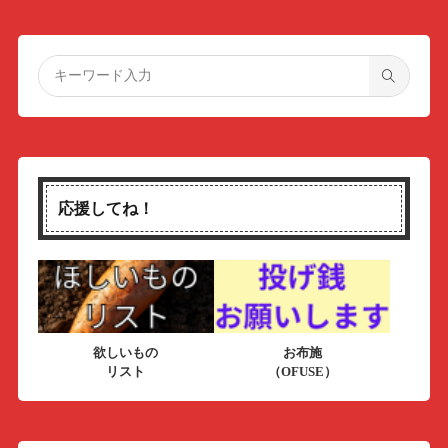
応援してね！
欲しいもの
お布施
リスト
（OFUSE）