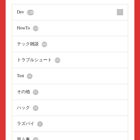
Dev
1,288
HowTo
114
テック雑談
966
トラブルシュート
131
Test
82
その他
67
ハック
28
ラズパイ
2
思う事
56