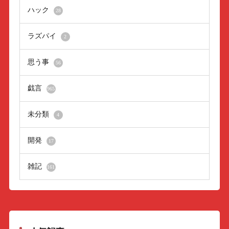
ハック
28
ラズパイ
2
思う事
56
戯言
965
未分類
4
開発
17
雑記
161