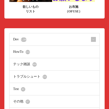
欲しいもの
お布施
リスト
（OFUSE）
Dev
1,288
HowTo
114
テック雑談
966
トラブルシュート
131
Test
82
その他
67