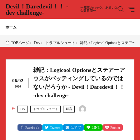
Devil！Daredevil！！ -
〜魔王のハック、あるいは
dev challenge-
失敗日記〜
ホーム
Dev
トラブルシュート
雑記：Logicool Optionsとステアー
TOPページ
雑記：Logicool Optionsとステアーア
ウスがバッティングしているのでは
06/02
ないだろうか - Devil！Daredevil！！
2020
-dev challenge-
Dev
トラブルシュート
戯言
Facebook
Twitter
はてブ
LINE
Pocket