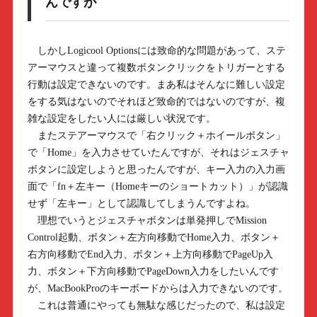
んですが
しかしLogicool Optionsには致命的な問題があって、ステ
アーマウスと違って複数ボタンクリックをトリガーとする
行動は設定できないのです。まあ私はそんなに難しい設定
をする気はないのでそれほど致命的ではないのですが、複
雑な設定をしたい人には厳しい状況です。
またステアーマウスで「右クリック＋ホイールボタン」
で「Home」を入力させていたんですが、それはジェスチャ
ボタンに設定しようと思ったんですが、キー入力の入力画
面で「fn＋左キー（Homeキーのショートカット）」が認識
せず「左キー」として認識してしまうんですよね。
理想でいうとジェスチャボタンは単発押しでMission
Control起動、ボタン＋左方向移動でHome入力、ボタン＋
右方向移動でEnd入力、ボタン＋上方向移動でPageUp入
力、ボタン＋下方向移動でPageDown入力をしたいんです
が、MacBookProのキーボードからは入力できないのです。
これは普通にやっても無駄な感じだったので、私は設定