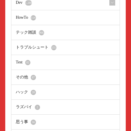
Dev
1,288
HowTo
114
テック雑談
966
トラブルシュート
131
Test
82
その他
67
ハック
28
ラズパイ
2
思う事
56