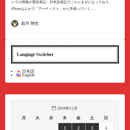
いての情報が英語表記・日本語表記でごちゃまぜになっており、
iPhoneなんかで「アーティスト」から手繰っていく……
如月 翔也
Langiage Switcher
日本語
English
2018年11月
月
火
水
木
金
土
日
1
2
3
4