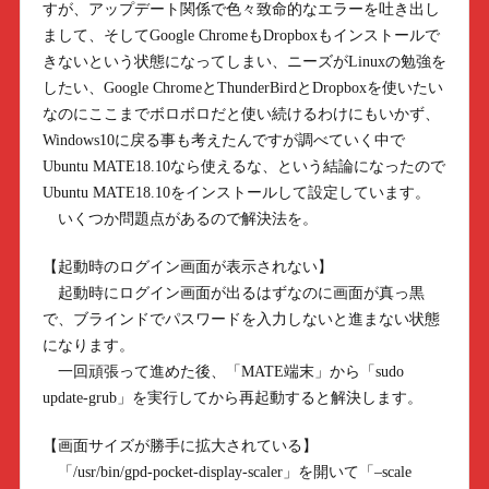
すが、アップデート関係で色々致命的なエラーを吐き出し
まして、そしてGoogle ChromeもDropboxもインストールで
きないという状態になってしまい、ニーズがLinuxの勉強を
したい、Google ChromeとThunderBirdとDropboxを使いたい
なのにここまでボロボロだと使い続けるわけにもいかず、
Windows10に戻る事も考えたんですが調べていく中で
Ubuntu MATE18.10なら使えるな、という結論になったので
Ubuntu MATE18.10をインストールして設定しています。
いくつか問題点があるので解決法を。
【起動時のログイン画面が表示されない】
起動時にログイン画面が出るはずなのに画面が真っ黒
で、ブラインドでパスワードを入力しないと進まない状態
になります。
一回頑張って進めた後、「MATE端末」から「sudo
update-grub」を実行してから再起動すると解決します。
【画面サイズが勝手に拡大されている】
「/usr/bin/gpd-pocket-display-scaler」を開いて「–scale