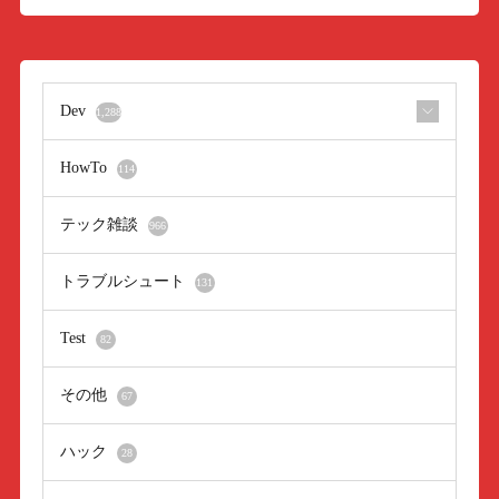
Dev
1,288
HowTo
114
テック雑談
966
トラブルシュート
131
Test
82
その他
67
ハック
28