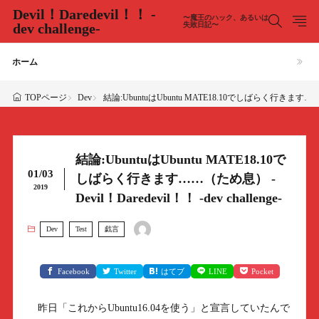
Devil！Daredevil！！ -
〜魔王のハック、あるいは
dev challenge-
失敗日記〜
ホーム
Dev
結論:UbuntuはUbuntu MATE18.10でしばらく行きます……（ため息）
TOPページ
結論:UbuntuはUbuntu MATE18.10で
01/03
しばらく行きます……（ため息） -
2019
Devil！Daredevil！！ -dev challenge-
Dev
Test
戯言
Facebook
Twitter
はてブ
LINE
Pocket
昨日「これからUbuntu16.04を使う」と宣言していたんで