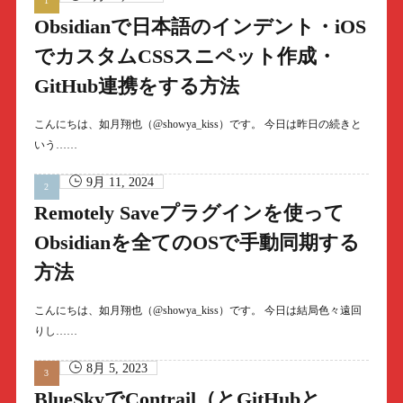
Obsidianで日本語のインデント・iOS
でカスタムCSSスニペット作成・
GitHub連携をする方法
こんにちは、如月翔也（@showya_kiss）です。 今日は昨日の続きと
いう……
9月 11, 2024
Remotely Saveプラグインを使って
Obsidianを全てのOSで手動同期する
方法
こんにちは、如月翔也（@showya_kiss）です。 今日は結局色々遠回
りし……
8月 5, 2023
BlueSkyでContrail（とGitHubと