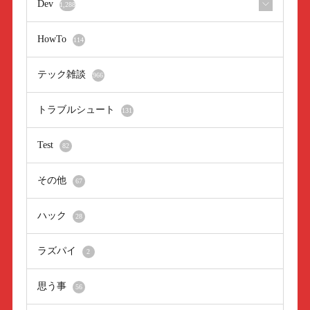
Dev
1,288
HowTo
114
テック雑談
966
トラブルシュート
131
Test
82
その他
67
ハック
28
ラズパイ
2
思う事
56