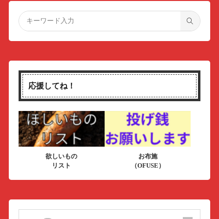
応援してね！
欲しいもの
お布施
リスト
（OFUSE）