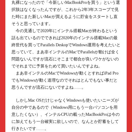
丸裸になったので「今新しいMacBookProを買う」という選
択肢はなくなったんですが、これから2年3年スコープで見
た時にまた新しいMacが買えるように貯金をスタートし直
そうと思っています。
今の見通しで2020年にインテル搭載Macが終わるという
話も出ているのでできれば2020年のインテル搭載Macの最
終世代を買ってParallels DeskopでWindows運用を考えたいと
思っていて、まあ非インテルのMacでParallelsが動けば全く
問題ないんですが流石にそこまで都合が良いワケがないの
でそれまでに予算をためて買いたいんですよね。
まあ非インテルのMacでWindowsが動くとすればiPad Pro
でもWindowsが動く道理なのでそれはとんでもない事だと
思うんですが流石にないですよね……。
しかしMac OSだけじゃなくWindowsも使いたいニーズが
自分の中であるので（Windows用にもう一台パソコンを用
意したくない）、インテルCPUの載ったMacBookProは今の
に加えてもう一台確実に欲しいので、なんとか貯蓄をして
行きたいです……。