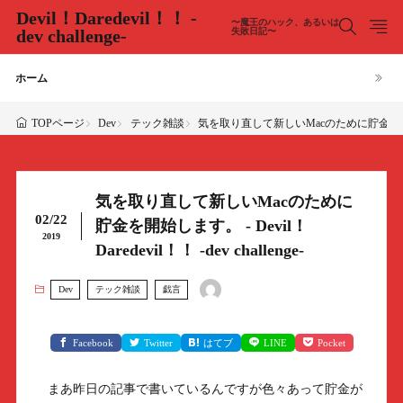
Devil！Daredevil！！ -
〜魔王のハック、あるいは
dev challenge-
失敗日記〜
ホーム
Dev
テック雑談
気を取り直して新しいMacのために貯金を開始します。 -
TOPページ
気を取り直して新しいMacのために
02/22
貯金を開始します。 - Devil！
2019
Daredevil！！ -dev challenge-
Dev
テック雑談
戯言
Facebook
Twitter
はてブ
LINE
Pocket
まあ昨日の記事で書いているんですが色々あって貯金が