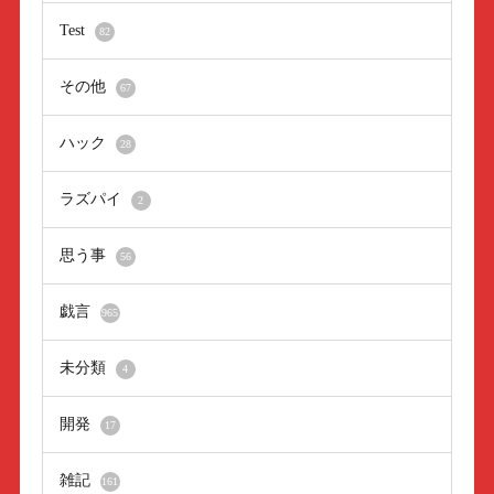
Test
82
その他
67
ハック
28
ラズパイ
2
思う事
56
戯言
965
未分類
4
開発
17
雑記
161