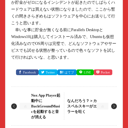
か貯金がゼロになるインシデントが起きたのでしばらくハ
ードウェアは買えない状態になりましたので、ここから暫
くの間きさらぎめもはソフトウェアを中心にお送りして行
こうと思います。
幸いな事に貯金が無くなる前にParallels Desktopと
Windows10は購入してインストール済みで、Ubuntuも仮想
化済みなのでOS周りは完璧で、どんなソフトウェアやサー
ビスでも試せる状態が整っているので色々なソフトを試し
て行ければいいな、と思います。
Facebook
Twitter
はてブ
LINE
Pocket
Nox App Player起
動中に
なんだろう？＞カ
BackGroundMusi
スペルスキーがエ
cを起動すると音
ラーを吐く
が消える