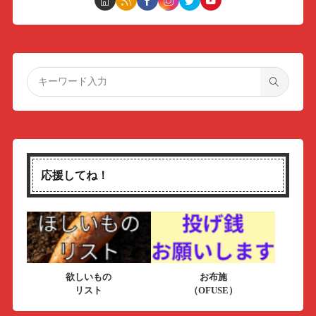
応援してね！
欲しいもの
お布施
リスト
（OFUSE）