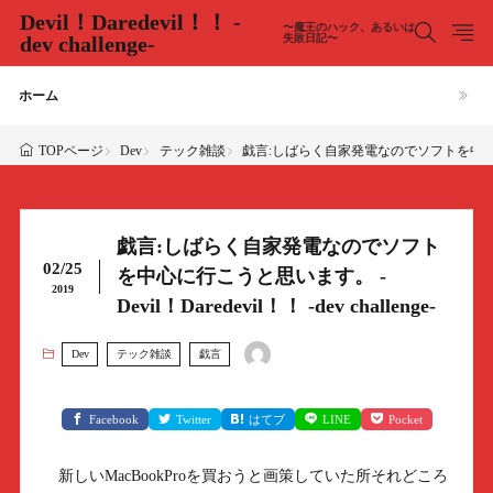
Devil！Daredevil！！ -
〜魔王のハック、あるいは
dev challenge-
失敗日記〜
ホーム
Dev
テック雑談
戯言:しばらく自家発電なのでソフトを中心に行こうと思い
TOPページ
戯言:しばらく自家発電なのでソフト
02/25
を中心に行こうと思います。 -
2019
Devil！Daredevil！！ -dev challenge-
Dev
テック雑談
戯言
Facebook
Twitter
はてブ
LINE
Pocket
新しいMacBookProを買おうと画策していた所それどころ