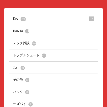
Dev
1,288
HowTo
114
テック雑談
966
トラブルシュート
131
Test
82
その他
67
ハック
28
ラズパイ
2