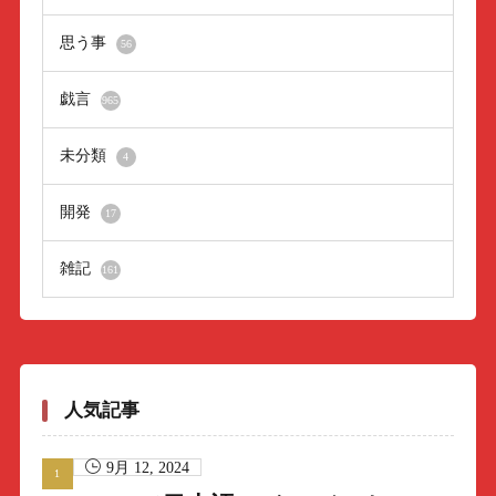
思う事
56
戯言
965
未分類
4
開発
17
雑記
161
人気記事
9月 12, 2024