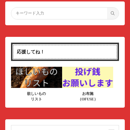
応援してね！
欲しいもの
お布施
リスト
（OFUSE）