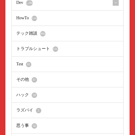
Dev
1,288
HowTo
114
テック雑談
966
トラブルシュート
131
Test
82
その他
67
ハック
28
ラズパイ
2
思う事
56