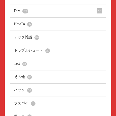
Dev
1,288
HowTo
114
テック雑談
966
トラブルシュート
131
Test
82
その他
67
ハック
28
ラズパイ
2