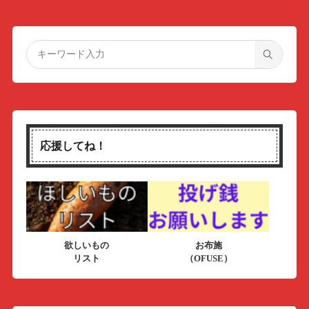
応援してね！
欲しいもの
お布施
リスト
（OFUSE）