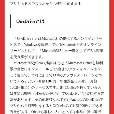
プリもあるのでスマホからも便利に使えます。
OneDriveとは
「OneDrive」とはMicrosoft社の提供するオンラインサー
ビスで、Windowsを販売しているMicrosoft社のオンライン
サービスとして、「Microsoft365」の一部として1TBの容量
を使う事ができます。
Microsoft365はSoloで契約すると「Microsoft Officeを無制
限の台数にインストールして5台までアクティベーション
して使えて、それに加えて1TBのクラウドストレージがつ
いてくる」という月額1284円・年額課金12984円（月額
1082円相当）のサービスです。別にOfficeを持っている人
は年額5800円（月額483円相当）でOneDriveだけ契約する方
法があります。その他裏技なんですがAndroidのOneDriveア
プリから月額契約をするとOffice込みで月額909円にできる
裏技があり、Officeも欲しい人にとっては非常に強い選択