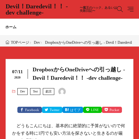
Devil！Daredevil！！ -
〜魔王のハック、あるいは
dev challenge-
失敗日記〜
ホーム
Dev
DropboxからOneDriveへの引っ越し - Devil！Daredevil！！ -de
TOPページ
DropboxからOneDriveへの引っ越し -
07/11
Devil！Daredevil！！ -dev challenge-
2020
Dev
Test
戯言
Facebook
Twitter
はてブ
LINE
Pocket
どうもこんにちは、基本的に絶望的に予算がないので何
かをする時に1円でも安い方法を探さないと生きるのが厳