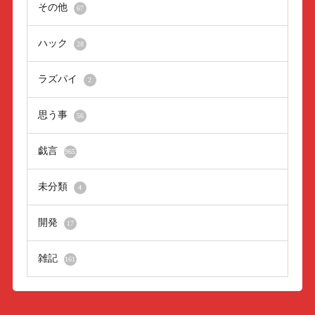
その他
67
ハック
28
ラズパイ
2
思う事
56
戯言
965
未分類
4
開発
17
雑記
161