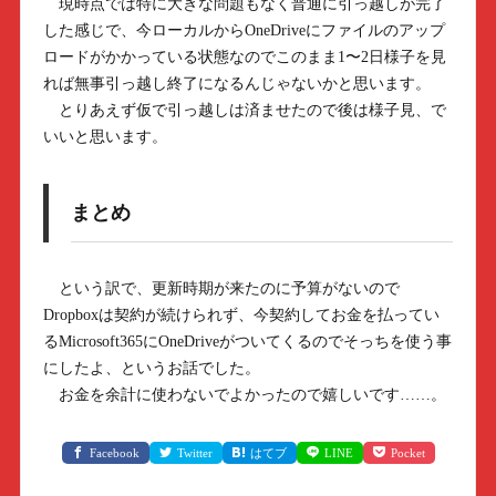
現時点では特に大きな問題もなく普通に引っ越しが完了
した感じで、今ローカルからOneDriveにファイルのアップ
ロードがかかっている状態なのでこのまま1〜2日様子を見
れば無事引っ越し終了になるんじゃないかと思います。
とりあえず仮で引っ越しは済ませたので後は様子見、で
いいと思います。
まとめ
という訳で、更新時期が来たのに予算がないので
Dropboxは契約が続けられず、今契約してお金を払ってい
るMicrosoft365にOneDriveがついてくるのでそっちを使う事
にしたよ、というお話でした。
お金を余計に使わないでよかったので嬉しいです……。
Facebook
Twitter
はてブ
LINE
Pocket