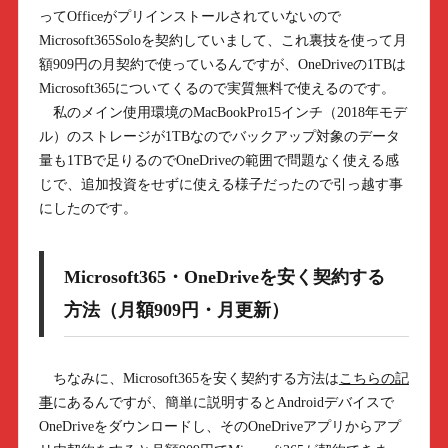
ってOfficeがプリインストールされていないので
Microsoft365Soloを契約していまして、これ裏技を使って月
額909円の月契約で使っているんですが、OneDriveの1TBは
Microsoft365についてくるので実質無料で使えるのです。
私のメイン使用環境のMacBookPro15インチ（2018年モデ
ル）のストレージが1TBなのでバックアップ対象のデータ
量も1TBで足りるのでOneDriveの範囲で問題なく使える感
じで、追加投資をせずに使える様子だったので引っ越す事
にしたのです。
Microsoft365・OneDriveを安く契約する
方法（月額909円・月更新）
ちなみに、Microsoft365を安く契約する方法は
こちらの記
事
にあるんですが、簡単に説明するとAndroidデバイスで
OneDriveをダウンロードし、そのOneDriveアプリからアプ