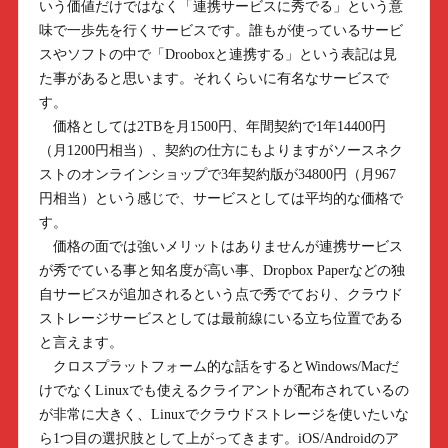
いう価値だけではなく「連携サービスに秀でる」という意
味で一歩先を行くサービスです。誰もが使っているサービ
スやソフトの中で「Drooboxと連携する」という表記は見
た事があると思います。それくらいに有名なサービスで
す。
価格としては2TBを月1500円、年間契約で1年14400円
（月1200円相当）、契約の仕方にもよりますがソースネク
ストのオンラインショップで3年契約版が34800円（月967
円相当）という感じで、サービスとしては平均的な価格で
す。
価格の面では強いメリットはありませんが連携サービス
が秀でている事と知名度が高い事、Dropbox Paperなどの独
自サービスが追加されるという点で秀でており、クラウド
ストレージサービスとしては最前線にいる立ち位置である
と言えます。
クロスプラットフォーム的な話をするとWindows/Macだ
けでなくLinuxでも使えるクライアントが配布されているの
が非常に大きく、Linuxでクラウドストレージを使いたいな
ら1つ目の選択肢として上がってきます。iOS/Androidのア