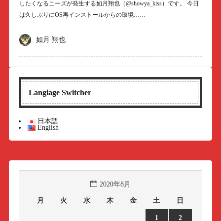
したくなるニーズが発生する如月翔也（@showya_kiss）です。 今日
は久しぶりにOS再インストールからの環境……
如月 翔也
Langiage Switcher
日本語
English
2020年8月
月
火
水
木
金
土
日
1
2