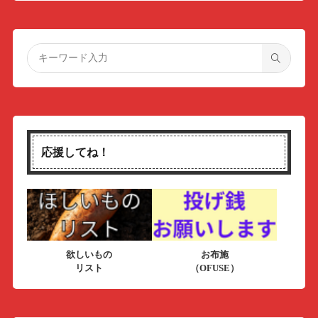
応援してね！
欲しいもの
お布施
リスト
（OFUSE）