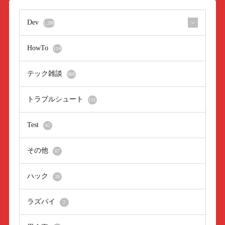
Dev
1,288
HowTo
114
テック雑談
966
トラブルシュート
131
Test
82
その他
67
ハック
28
ラズパイ
2