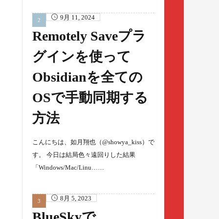
9月 11, 2024
Remotely Saveプラ
グインを使って
Obsidianを全ての
OSで手動同期する
方法
こんにちは、如月翔也（@showya_kiss）で
す。 今日は結局色々遠回りした結果
「Windows/Mac/Linu……
8月 5, 2023
BlueSkyで