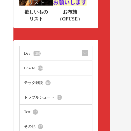
欲しいもの
お布施
リスト
（OFUSE）
Dev
1,288
HowTo
114
テック雑談
966
トラブルシュート
131
Test
82
その他
67