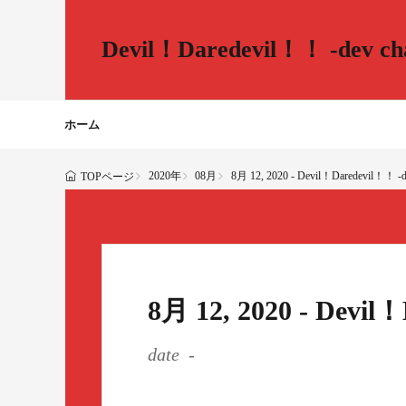
Devil！Daredevil！！ -dev cha
ホーム
2020年
08月
8月 12, 2020 - Devil！Daredevil！！ -de
TOPページ
8月 12, 2020 - Devil
date