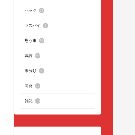
ハック
28
ラズパイ
2
思う事
56
戯言
965
未分類
4
開発
17
雑記
161