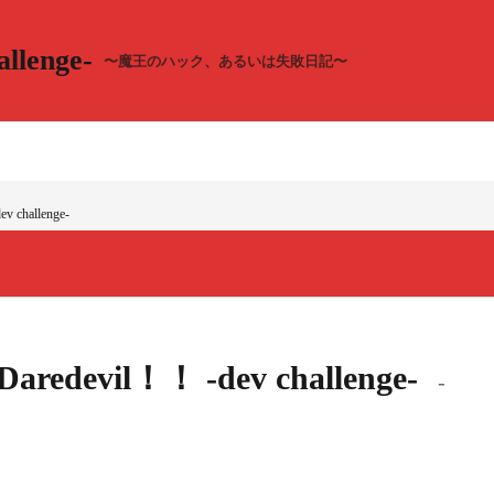
llenge-
〜魔王のハック、あるいは失敗日記〜
v challenge-
！Daredevil！！ -dev challenge-