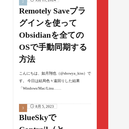
Remotely Saveプラ
グインを使って
Obsidianを全ての
OSで手動同期する
方法
こんにちは、如月翔也（@showya_kiss）で
す。 今日は結局色々遠回りした結果
「Windows/Mac/Linu……
8月 5, 2023
BlueSkyで