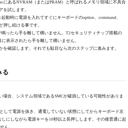
にあるNVRAM（またはPRAM）と呼ばれるメモリ領域に不具合
リアを試します。
起動時に電源を入れてすぐにキーボードのoption、command、
ほど押し続ける事です。
が鳴ったら手を離して構いません。T2セキュリティチップ搭載の
2回目に表示されたら手を離して構いません。
かを確認します。それでも駄目なら次のステップに進みます。
みる
い場合、システム領域であるSMCが破損している可能性がありま
落として電源を抜き、通電していない状態にしてからキーボード左
ーを押しっぱなしにしながら電源キーを10秒以上長押しします。その後普通に起
せん。