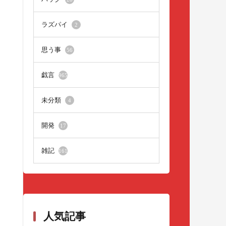
ラズパイ
2
思う事
56
戯言
965
未分類
4
開発
17
雑記
161
人気記事