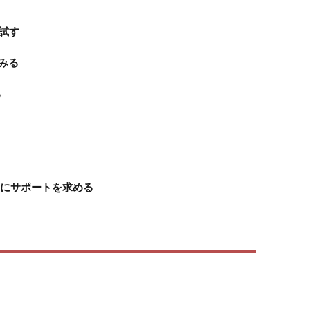
を試す
てみる
る
pleにサポートを求める