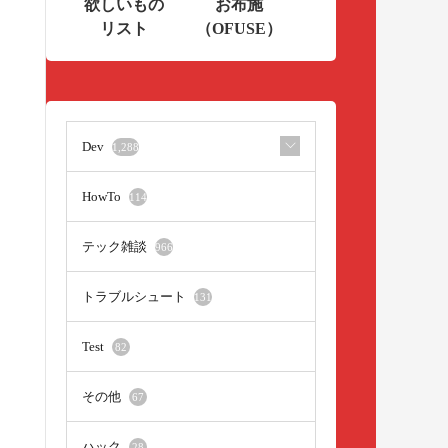
欲しいもの
お布施
リスト
（OFUSE）
Dev
1,288
HowTo
114
テック雑談
966
トラブルシュート
131
Test
82
その他
67
ハック
28