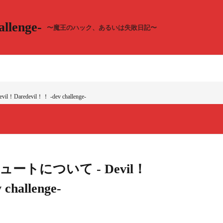
llenge-
〜魔王のハック、あるいは失敗日記〜
redevil！！ -dev challenge-
ートについて - Devil！
challenge-