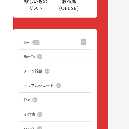
欲しいもの
お布施
リスト
（OFUSE）
Dev
1,288
HowTo
114
テック雑談
966
トラブルシュート
131
Test
82
その他
67
ハック
28