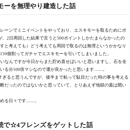
モーを無理やり建造した話
レーンでミニイベントをやっており、エスキモーを取るためにポ
が、2日周回した結果で言うと500ポイントしかたまらなかったの
すと考えても）どう考えても周回で取るのは無理というかかなり
150個割ってガチャでエスキモーを引いてしまいました。
らいなんですが今日からまた貯め直せばいいと思いますし、石を全
いる分100倍マシなので運が良かったと思います……。
すぎると思うんですが、後半まで粘って駄目だった時の事を考える
断だったのではないかと思っていて、とりあえず地獄の蓋は開い
める日々です……。
続で☆4フレンズをゲットした話