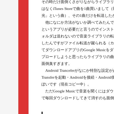
その時だけ面倒くさがりながらライブラリ
はなくiTunes Storeで曲を1曲買い
光」という曲）、その1曲だけを転送した
他になにか方法がないか調べてみたんですが、まず
というアプリが必要だと言うのでインストー
ォルダは送れないので音楽ライブラリの転送に
したんですがファイル転送が蹴られる（カ
てダウンロードアプリのGoogle Musi
プロードしようと思ったらライブラリの曲
面倒臭すぎます。
Android Tranceferがなにか特別
Transferを起動・Androidを接続・A
ぽいです（現在コピー中）。
ただGoogle Musicで音楽を聞くにはダ
で毎回ダウンロードしてきて消すのも面倒