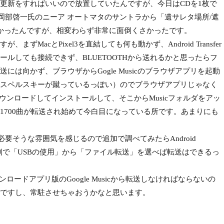
更新をすればいいので放置していたんですが、今日はCDを1枚で
まして（岡部啓一氏のニーア オートマタのサントラから「遺サレタ場所/遮
かったんですが、相変わらず非常に面倒くさかったです。
MacとPixel3を直結しても何も動かず、Android Transfer
ルしても接続できず、BLUETOOTHから送れるかと思ったらフ
は向かず、ブラウザからGogle Musicのブラウザアプリを起動
スペルスキーが蹴っているっぽい）のでブラウザアプリじゃなく
cをダウンロードしてインストールして、そこからMusicフォルダをアッ
1700曲が転送され始めて今白目になっている所です。あまりにも
な設定が必要そうな雰囲気を感じるので追加で調べてみたらAndroid
ndroid側で「USBの使用」から「ファイル転送」を選べば転送はできるっ
ウンロードアプリ版のGoogle Musicから転送しなければならないの
ですし、常駐させちゃおうかなと思います。