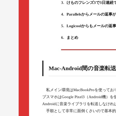
3.
けものフレンズ3で3日連続
4.
Parallelsからメールの返
5.
Logicoolからもメールの
6.
まとめ
Mac-Android間の音
私メイン環境はMacBookProを使って
ブスマホはGoogle Pixel3（Andro
Androidに音楽ライブラリを転送しなけ
手順として非常に面倒くさいので基本的に