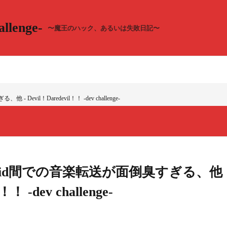
llenge-
〜魔王のハック、あるいは失敗日記〜
Devil！Daredevil！！ -dev challenge-
droid間での音楽転送が面倒臭すぎる、他
！！ -dev challenge-