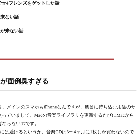
で☆4フレンズをゲットした話
事が来ない話
返事が来ない話
楽転送が面倒臭すぎる
おり、メインのスマホもiPhoneなんですが、風呂に持ち込む用途のサ
id機）を使っていまして、Macの音楽ライブラリを更新するたびにMacから
ればならないのです。
は避けるというか、音楽CDは3〜4ヶ月に1枚しか買わないので