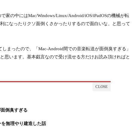
ac/Windows/Linux/Android/iOS/iPadOSの機械が転
利になったりクソ面倒くさかったりするので面白いな、と思って
まったので、「Mac-Android間での音楽転送が面倒臭すぎる」
と思います。基本戯言なので受け流せる方だけお読み頂ければと
送が面倒臭すぎる
ーを無理やり建造した話