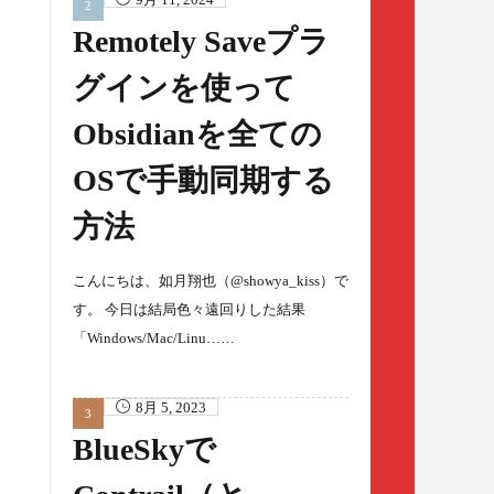
Remotely Saveプラ
グインを使って
Obsidianを全ての
OSで手動同期する
方法
こんにちは、如月翔也（@showya_kiss）で
す。 今日は結局色々遠回りした結果
「Windows/Mac/Linu……
8月 5, 2023
BlueSkyで