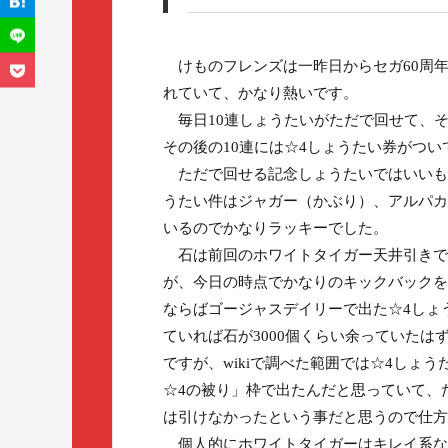
けものフレンズは一昨日からセガ60周
れていて、かなり熱いです。
毎日10連しょうたいがただで回せて、その
その後の10連には☆4しょうたい券がつ
ただで回せる記念しょうたいではいいもの
うたい件はジャガー（かぶり）、アルパカ
いるのでかなりラッキーでした。
石は前回のホワイトタイガー天井引きで
が、今日の時点でかなりのキックバックを
ならばゴージャスデイリーで出た☆4しょ
ていれば石が3000個くらい余っていたは
ですが、wikiで調べた範囲では☆4しょ
☆4の被り」枠で出たんだと思っていて、
は引けなかったという事だと思うので仕方
個人的にホワイトタイガーはキレイ系な