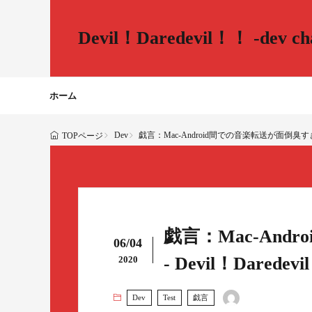
Devil！Daredevil！！ -dev cha
ホーム
Dev
戯言：Mac-Android間での音楽転送が面倒臭すぎる、他 - 
TOPページ
戯言：Mac-An
06/04
- Devil！Daredevil
2020
Dev
Test
戯言