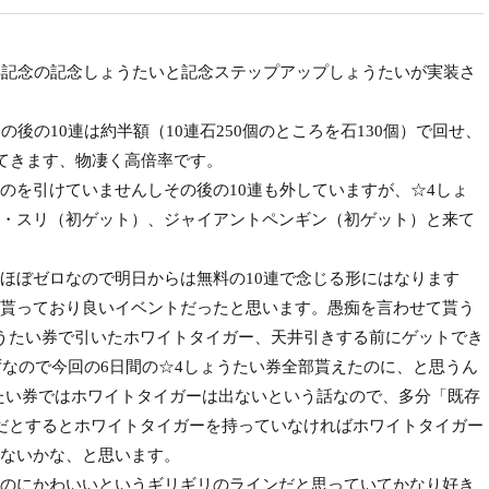
年記念の記念しょうたいと記念ステップアップしょうたいが実装さ
後の10連は約半額（10連石250個のところを石130個）で回せ、
いてきます、物凄く高倍率です。
を引けていませんしその後の10連も外していますが、☆4しょ
・スリ（初ゲット）、ジャイアントペンギン（初ゲット）と来て
ほぼゼロなので明日からは無料の10連で念じる形にはなります
貰っており良いイベントだったと思います。愚痴を言わせて貰う
うたい券で引いたホワイトタイガー、天井引きする前にゲットでき
ずなので今回の6日間の☆4しょうたい券全部貰えたのに、と思うん
うたい券ではホワイトタイガーは出ないという話なので、多分「既存
だとするとホワイトタイガーを持っていなければホワイトタイガー
ないかな、と思います。
のにかわいいというギリギリのラインだと思っていてかなり好き