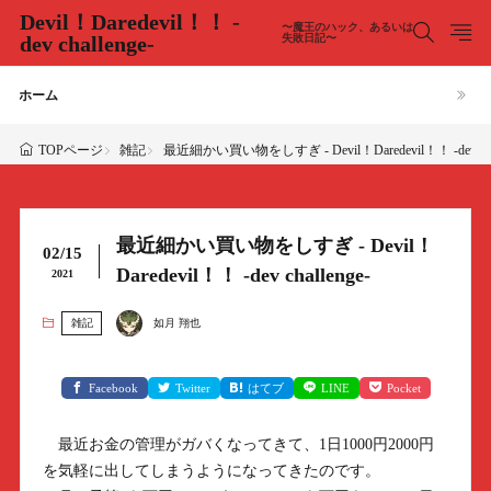
Devil！Daredevil！！ -
〜魔王のハック、あるいは
dev challenge-
失敗日記〜
ホーム
雑記
最近細かい買い物をしすぎ - Devil！Daredevil！！ -dev chal
TOPページ
最近細かい買い物をしすぎ - Devil！
02/15
Daredevil！！ -dev challenge-
2021
雑記
如月 翔也
Facebook
Twitter
はてブ
LINE
Pocket
最近お金の管理がガバくなってきて、1日1000円2000円
を気軽に出してしまうようになってきたのです。