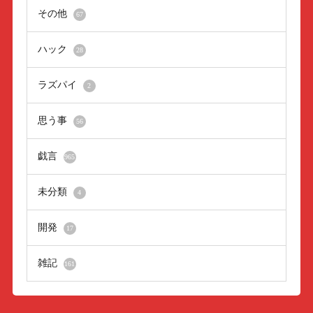
その他
67
ハック
28
ラズパイ
2
思う事
56
戯言
965
未分類
4
開発
17
雑記
161