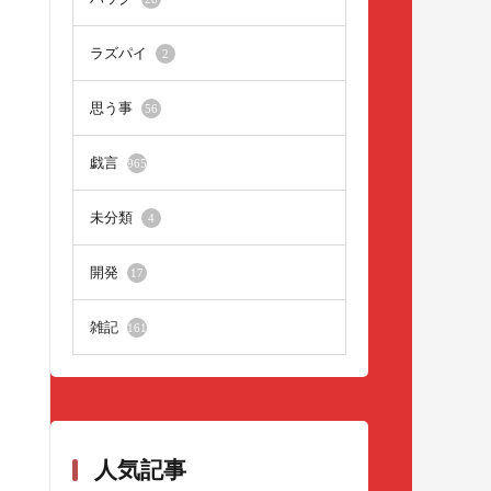
ラズパイ
2
思う事
56
戯言
965
未分類
4
開発
17
雑記
161
人気記事