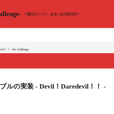
llenge-
〜魔王のハック、あるいは失敗日記〜
！ -dev challenge-
実装 - Devil！Daredevil！！ -