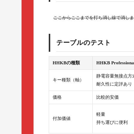
ここからここまでを打ち消し線で消しま
テーブルのテスト
HHKBの種類
HHKB Profession
静電容量無接点方
キー種類（軸）
耐久性に定評あり
価格
比較的安価
軽量
付加価値
持ち運びに便利