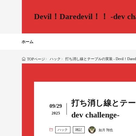
Devil！Daredevil！！ -dev cha
ホーム
ハック
打ち消し線とテーブルの実装 - Devil！Daredevil！
TOPページ
打ち消し線とテーブルの
09/29
dev challenge-
2025
ハック
雑記
如月 翔也