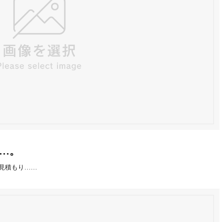
…。
理見積もり……