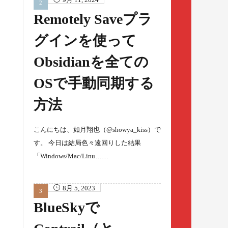
Remotely Saveプラ
グインを使って
Obsidianを全ての
OSで手動同期する
方法
こんにちは、如月翔也（@showya_kiss）で
す。 今日は結局色々遠回りした結果
「Windows/Mac/Linu……
8月 5, 2023
BlueSkyで