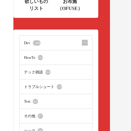
欲しいもの
お布施
リスト
（OFUSE）
Dev
1,288
HowTo
114
テック雑談
966
トラブルシュート
131
Test
82
その他
67
ハック
28