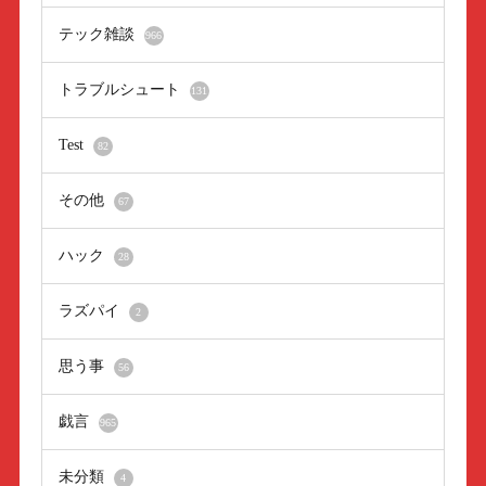
テック雑談
966
トラブルシュート
131
Test
82
その他
67
ハック
28
ラズパイ
2
思う事
56
戯言
965
未分類
4