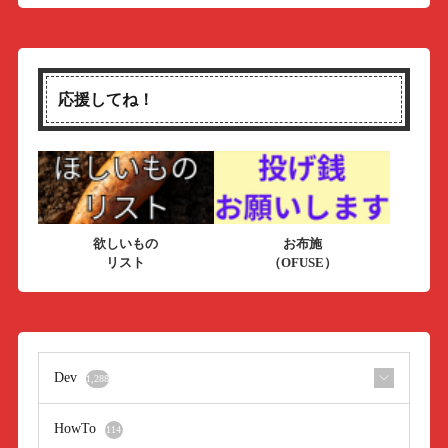
応援してね！
欲しいもの
お布施
リスト
（OFUSE）
Dev
1,288
HowTo
114