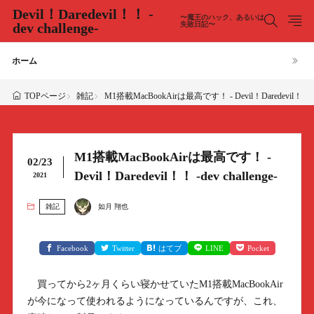
Devil！Daredevil！！ -
〜魔王のハック、あるいは
dev challenge-
失敗日記〜
ホーム
雑記
M1搭載MacBookAirは最高です！ - Devil！Daredevil！！ -dev
TOPページ
M1搭載MacBookAirは最高です！ -
02/23
Devil！Daredevil！！ -dev challenge-
2021
雑記
如月 翔也
Facebook
Twitter
はてブ
LINE
Pocket
買ってから2ヶ月くらい寝かせていたM1搭載MacBookAir
が今になって使われるようになっているんですが、これ、