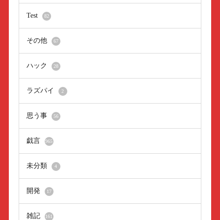
Test
82
その他
67
ハック
28
ラズパイ
2
思う事
56
戯言
965
未分類
4
開発
17
雑記
161