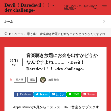
Devil！Daredevil！！ -
〜魔王のハック、あるいは
dev challenge-
失敗日記〜
ホーム
思う事
音楽聴き放題にお金を出すかどうかなんですよね……。 - Devil！D
TOPページ
音楽聴き放題にお金を出すかどうか
05/19
なんですよね……。 - Devil！
2021
Daredevil！！ -dev challenge-
思う事
雑記
如月 翔也
Facebook
Twitter
はてブ
LINE
Pocket
Apple Musicが6月からロスレス・Hi-Fi音楽をサブスクす