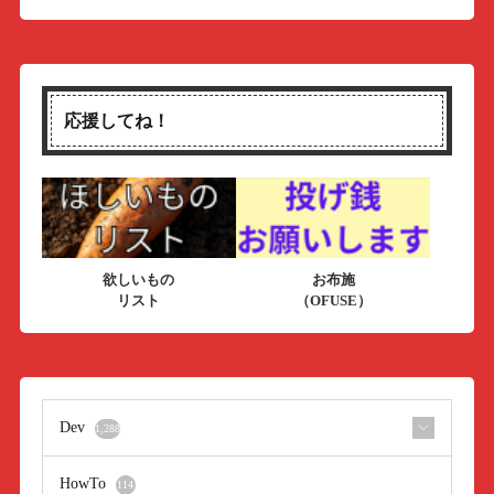
応援してね！
欲しいもの
お布施
リスト
（OFUSE）
Dev
1,288
HowTo
114