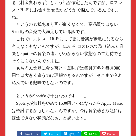
る（料金変わらず）という話が確定したんですが、ロスレ
ス・Hi-Fiにお金を出せるかどうかで悩んでいるんですよ
ね。
というのも私あまり耳が良くなくて、高品質ではない
Spotifyの音楽で大満足している訳です。
これでロスレス・Hi-Fiにして更に音楽が素敵になるなら
考えなくもないんですが、CDからロスレスで取り込んだ音
楽とSpotifyの音楽の違いがわからない状態なので期待でき
そうにもないんですよね。
もちろん業界に金を落とす意味では毎月無料と毎月980
円では大きく違うのは理解できるんですが、そこまで入れ
込んでいる趣味でもないのです。
というかSpotifyで十分なのです……。
Spotifyが無料をやめて1500円とかになったらApple Music
は検討するかもしれないんですが、今は音楽聴き放題には
課金できない状態だなぁ、と思います。
Facebook
Twitter
はてブ
LINE
Pocket