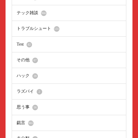
テック雑談
966
トラブルシュート
131
Test
82
その他
67
ハック
28
ラズパイ
2
思う事
56
戯言
965