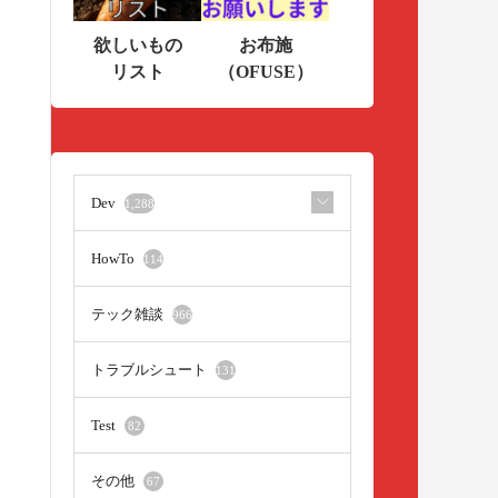
欲しいもの
お布施
リスト
（OFUSE）
Dev
1,288
HowTo
114
テック雑談
966
トラブルシュート
131
Test
82
その他
67