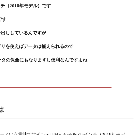
インチ（2018年モデル）です
です
を外出ししているんですが
アプリを使えばデータは揃えられるので
ータの保全にもなりますし便利なんですよね
は
う意味ではインテルMacBookPro15インチ（2018年モデ