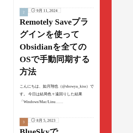
9月 11, 2024
Remotely Saveプラ
グインを使って
Obsidianを全ての
OSで手動同期する
方法
こんにちは、如月翔也（@showya_kiss）で
す。 今日は結局色々遠回りした結果
「Windows/Mac/Linu……
8月 5, 2023
BlueSkyで