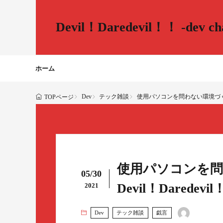
Devil！Daredevil！！ -dev cha
ホーム
Dev
テック雑談
使用パソコンを問わない環境づくりをしている
TOPページ
使用パソコンを問
05/30
Devil！Daredevil！
2021
Dev
テック雑談
戯言