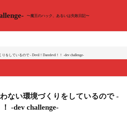
llenge-
〜魔王のハック、あるいは失敗日記〜
ので - Devil！Daredevil！！ -dev challenge-
わない環境づくりをしているので -
！ -dev challenge-