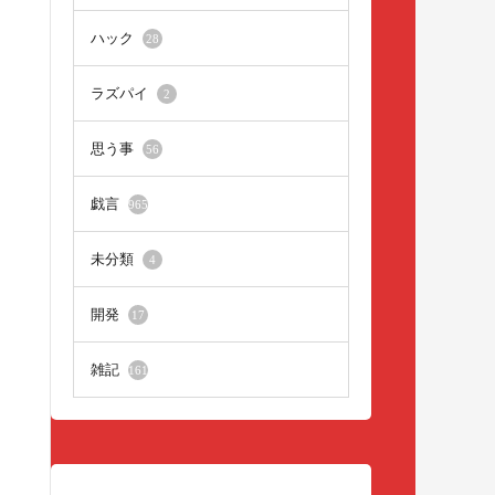
ハック
28
ラズパイ
2
思う事
56
戯言
965
未分類
4
開発
17
雑記
161