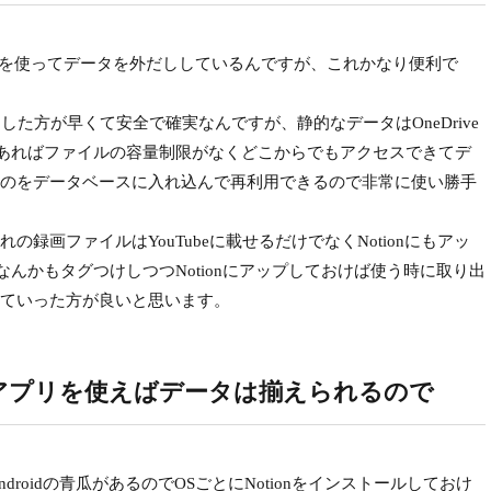
onを使ってデータを外だししているんですが、これかなり便利で
期した方が早くて安全で確実なんですが、静的なデータはOneDrive
onであればファイルの容量制限がなくどこからでもアクセスできてデ
のをデータベースに入れ込んで再利用できるので非常に使い勝手
画ファイルはYouTubeに載せるだけでなくNotionにもアッ
なんかもタグつけしつつNotionにアップしておけば使う時に取り出
ていった方が良いと思います。
onアプリを使えばデータは揃えられるので
x/iOS/Androidの青瓜があるのでOSごとにNotionをインストールしておけ