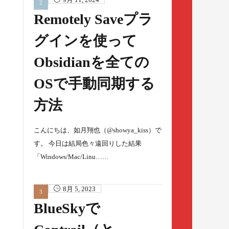
Remotely Saveプラ
グインを使って
Obsidianを全ての
OSで手動同期する
方法
こんにちは、如月翔也（@showya_kiss）で
す。 今日は結局色々遠回りした結果
「Windows/Mac/Linu……
8月 5, 2023
BlueSkyで