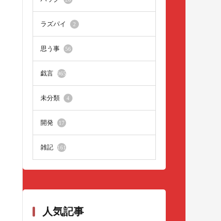
ラズパイ
2
思う事
56
戯言
965
未分類
4
開発
17
雑記
161
人気記事