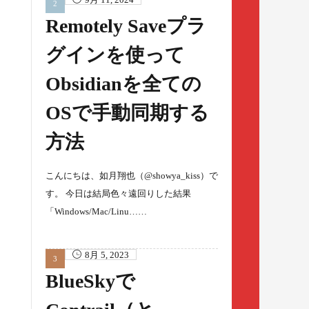
Remotely Saveプラ
グインを使って
Obsidianを全ての
OSで手動同期する
方法
こんにちは、如月翔也（@showya_kiss）で
す。 今日は結局色々遠回りした結果
「Windows/Mac/Linu……
8月 5, 2023
BlueSkyで