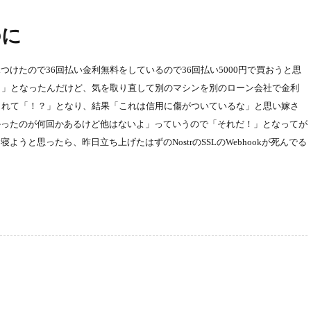
のに
けたので36回払い金利無料をしているので36回払い5000円で買おうと思
？」となったんだけど、気を取り直して別のマシンを別のローン会社で金利
されて「！？」となり、結果「これは信用に傷がついているな」と思い嫁さ
かったのが何回かあるけど他はないよ」っていうので「それだ！」となってが
うと思ったら、昨日立ち上げたはずのNostrのSSLのWebhookが死んでる