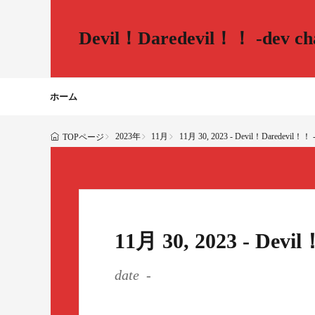
Devil！Daredevil！！ -dev cha
ホーム
2023年
11月
11月 30, 2023 - Devil！Daredevil！！ -d
TOPページ
11月 30, 2023 - Devi
date