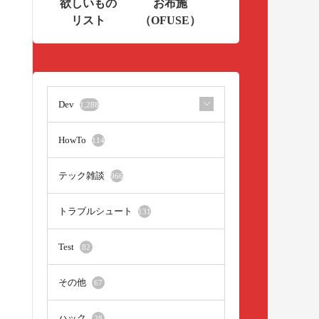
欲しいもの
お布施
リスト
（OFUSE）
Dev
1,288
HowTo
114
テック雑談
966
トラブルシュート
131
Test
82
その他
67
ハック
28