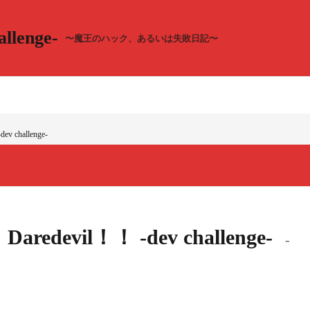
llenge-
〜魔王のハック、あるいは失敗日記〜
ev challenge-
l！Daredevil！！ -dev challenge-