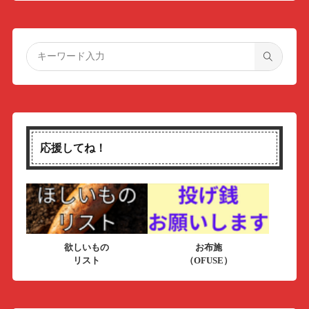
応援してね！
欲しいもの
お布施
リスト
（OFUSE）