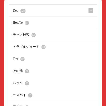
Dev
1,288
HowTo
114
テック雑談
966
トラブルシュート
131
Test
82
その他
67
ハック
28
ラズパイ
2