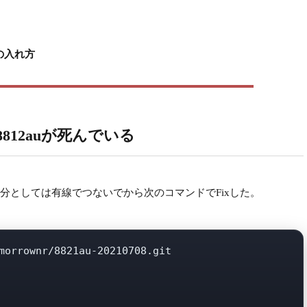
x)の入れ方
tl8812auが死んでいる
分としては有線でつないでから次のコマンドでFixした。
morrownr/8821au-20210708.git
