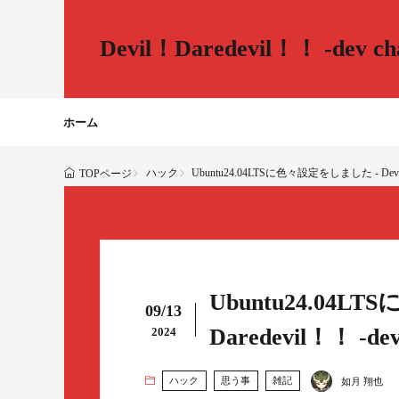
Devil！Daredevil！！ -dev cha
ホーム
ハック
Ubuntu24.04LTSに色々設定をしました - Devil！Da
TOPページ
Ubuntu24.04L
09/13
Daredevil！！ -dev 
2024
ハック
思う事
雑記
如月 翔也