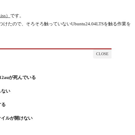
iss）
です。
つけたので、そろそろ触っていないUbuntu24.04LTSを触る作業を
l8812auが死んでいる
しない
する
bファイルが開けない