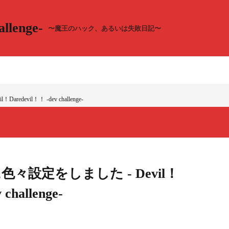
llenge-
〜魔王のハック、あるいは失敗日記〜
redevil！！ -dev challenge-
TSに色々設定をしました - Devil！
challenge-