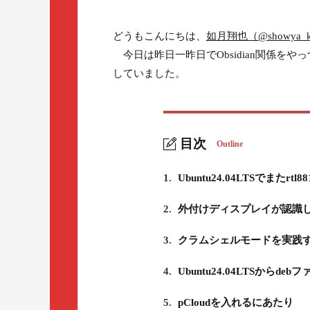
どうもこんにちは、
如月翔也（@showya_k
今日は昨日一昨日でObsidian関係をやっ
していました。
目次
Outline
1.
Ubuntu24.04LTSでまたrt
2.
外付けディスプレイが認識
3.
クラムシェルモードを実践
4.
Ubuntu24.04LTSからde
5.
pCloudを入れるにあたり