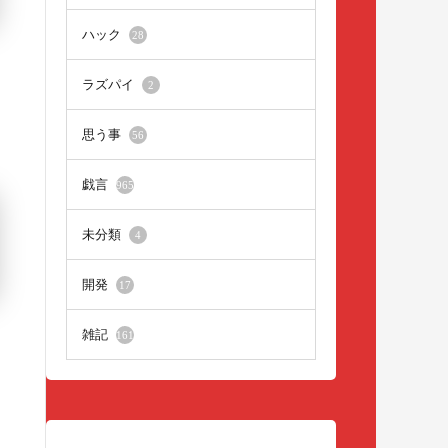
ハック
28
ラズパイ
2
思う事
56
戯言
965
未分類
4
開発
17
雑記
161