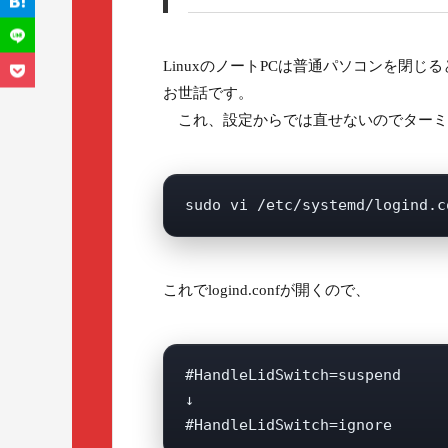
LinuxのノートPCは普通パソコンを閉
お世話です。
これ、設定からでは直せないのでターミ
これでlogind.confが開くので、
#HandleLidSwitch=suspend

↓
