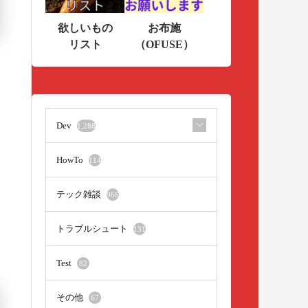
欲しいもの
お布施
リスト
（OFUSE）
Dev
1,288
HowTo
114
テック雑談
966
トラブルシュート
131
Test
82
その他
67