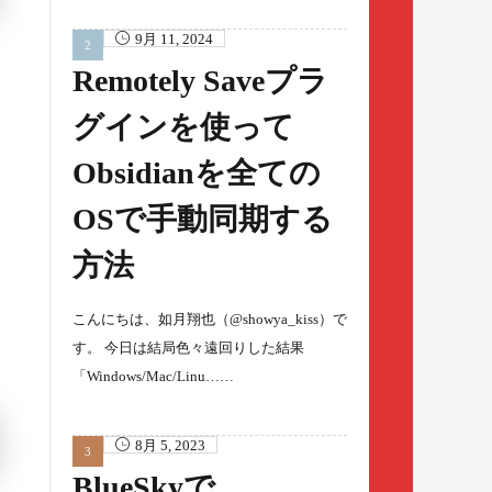
9月 11, 2024
Remotely Saveプラ
グインを使って
Obsidianを全ての
OSで手動同期する
方法
こんにちは、如月翔也（@showya_kiss）で
す。 今日は結局色々遠回りした結果
「Windows/Mac/Linu……
8月 5, 2023
BlueSkyで