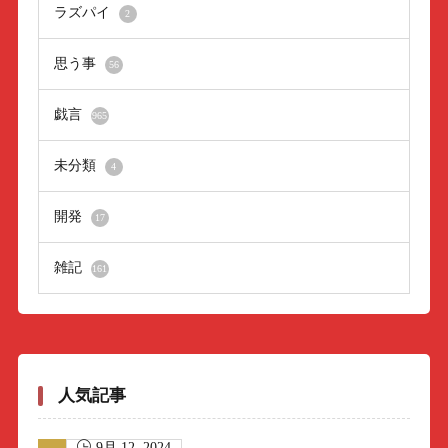
ラズパイ
2
思う事
56
戯言
965
未分類
4
開発
17
雑記
161
人気記事
9月 12, 2024