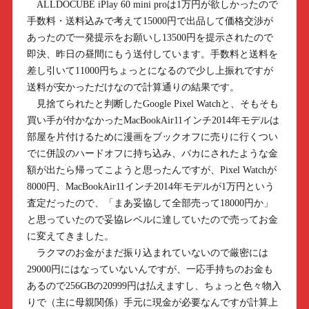
ALLDOCUBE iPlay 60 mini proは1万円が欲しかったので
手数料・送料込みで考えて15000円で出品して価格交渉が
あったので一発提示をお願いし13500円を提示されたので
即決、昨日の昼間にもう送付しています。手数料と送料を
差し引いて11000円ちょっとになるので少し上振れですが
送料が安かっただけなので計算通りの結果です。
見捨てられたと判断したGoogle Pixel Watchと、そもそも
買い手が付かなかったMacBookAir11インチ2014年モデルは
部屋を片付けるために漫画をブックオフに売りに行くつい
でに併設のハードオフに持ち込み、バカにされたような金
額が出たら帰ってこようと思ったんですが、Pixel Watchが
8000円、MacBookAir11インチ2014年モデルが1万円という
査定だったので、「まあ妥協して全部売って18000円か」
と思っていたので妥協レベルに達していたので売ってお金
に変えてきました。
ラクマのお金がまだ振り込まれていないので厳密には
29000円にはなっていないんですが、一応手持ちのお金も
あるので256GBの20999円は払えますし、ちょっと色々物入
りで（主に母親関係）手元に現金が必要なんですが計算上