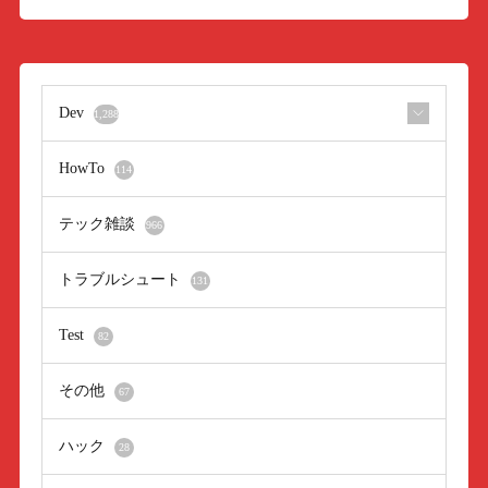
Dev
1,288
HowTo
114
テック雑談
966
トラブルシュート
131
Test
82
その他
67
ハック
28