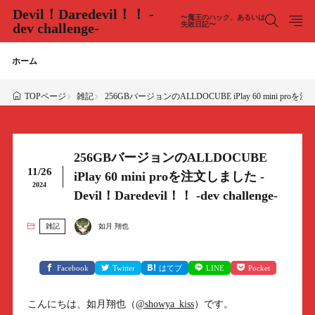
Devil！Daredevil！！ -
〜魔王のハック、あるいは
dev challenge-
失敗日記〜
ホーム
雑記
256GBバージョンのALLDOCUBE iPlay 60 mini proを注文しまし
TOPページ
256GBバージョンのALLDOCUBE
11/26
iPlay 60 mini proを注文しました -
2024
Devil！Daredevil！！ -dev challenge-
雑記
如月 翔也
Facebook
Twitter
はてブ
LINE
Pocket
こんにちは、如月翔也（
@showya_kiss
）です。