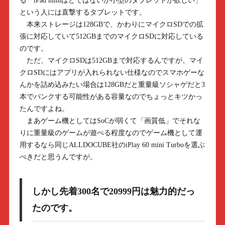
る「iPad miniほどではないが小型のタブレットが欲しい」
という人には直撃するタブレットです。
本来ストレージは128GBで、かわりにマイクロSDでの拡
張に対応していて512GBまでのマイクロSDに対応している
のです。
ただ、マイクロSDは512GBまで対応するんですが、マイ
クロSDにはアプリが入れられない仕様なのでスマホゲーな
んかを詰め込みたい場合は128GBだと重量級ソシャゲだと3
本でパンクする可能性がある容量なのでちょっとキツかっ
たんですよね。
まあゲーム機としてはSoCが弱くて「画質低」でそれな
りに重量級のゲームが遊べる程度なのでゲーム機として運
用するなら同じALLDOCUBE社のiPlay 60 mini Turboを選ぶ
べきだと思うんですが。
しかし先着300名で20999円は魅力的だっ
たのです。