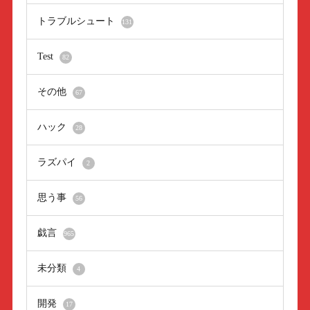
トラブルシュート
131
Test
82
その他
67
ハック
28
ラズパイ
2
思う事
56
戯言
965
未分類
4
開発
17