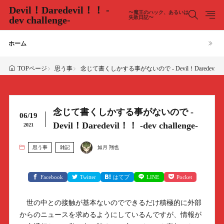
Devil！Daredevil！！ -
〜魔王のハック、あるいは
dev challenge-
失敗日記〜
ホーム
思う事
念じて書くしかする事がないので - Devil！Daredevil！！ -de
TOPページ
念じて書くしかする事がないので -
06/19
Devil！Daredevil！！ -dev challenge-
2021
思う事
雑記
如月 翔也
Facebook
Twitter
はてブ
LINE
Pocket
世の中との接触が基本ないのでできるだけ積極的に外部
からのニュースを求めるようにしているんですが、情報が