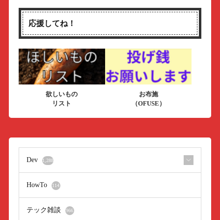
応援してね！
欲しいもの
お布施
リスト
（OFUSE）
Dev
1,288
HowTo
114
テック雑談
966