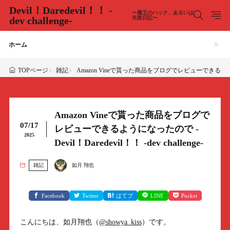
Devil！Daredevil！！ -
〜魔王のハック、あるいは
dev challenge-
失敗日記〜
ホーム
雑記
Amazon Vineで貰った商品をブログでレビューできるようになったので 
TOPページ
Amazon Vineで貰った商品をブログで
07/17
レビューできるようになったので -
2025
Devil！Daredevil！！ -dev challenge-
雑記
如月 翔也
Facebook
Twitter
はてブ
LINE
Pocket
こんにちは、如月翔也（
@showya_kiss
）です。