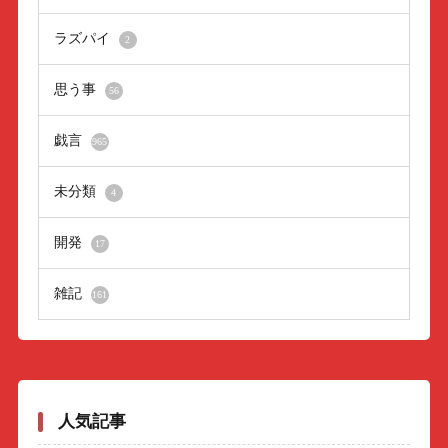
ラズパイ
2
思う事
56
戯言
965
未分類
4
開発
17
雑記
161
人気記事