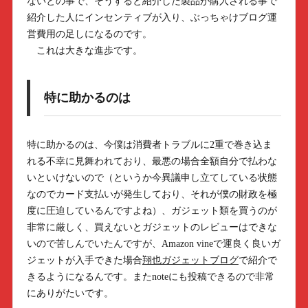
ないとの事で、そうすると紹介した製品が購入される事で
紹介した人にインセンティブが入り、ぶっちゃけブログ運
営費用の足しになるのです。
これは大きな進歩です。
特に助かるのは
特に助かるのは、今僕は消費者トラブルに2重で巻き込ま
れる不幸に見舞われており、最悪の場合全額自分で払わな
いといけないので（というか今異議申し立てしている状態
なのでカード支払いが発生しており、それが僕の財政を極
度に圧迫しているんですよね）、ガジェット類を買うのが
非常に厳しく、買えないとガジェットのレビューはできな
いので苦しんでいたんですが、Amazon vineで運良く良いガ
ジェットが入手できた場合
翔也ガジェットブログ
で紹介で
きるようになるんです。またnoteにも投稿できるので非常
にありがたいです。