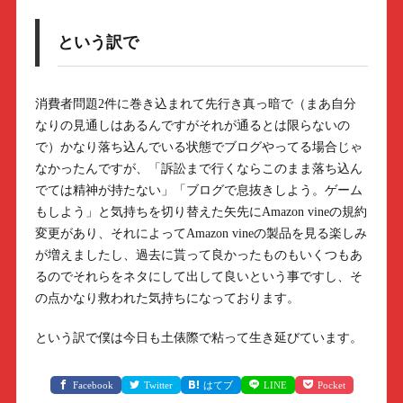
という訳で
消費者問題2件に巻き込まれて先行き真っ暗で（まあ自分
なりの見通しはあるんですがそれが通るとは限らないの
で）かなり落ち込んでいる状態でブログやってる場合じゃ
なかったんですが、「訴訟まで行くならこのまま落ち込ん
でては精神が持たない」「ブログで息抜きしよう。ゲーム
もしよう」と気持ちを切り替えた矢先にAmazon vineの規約
変更があり、それによってAmazon vineの製品を見る楽しみ
が増えましたし、過去に貰って良かったものもいくつもあ
るのでそれらをネタにして出して良いという事ですし、そ
の点かなり救われた気持ちになっております。
という訳で僕は今日も土俵際で粘って生き延びています。
Facebook
Twitter
はてブ
LINE
Pocket