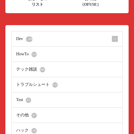
リスト
（OFUSE）
Dev
1,288
HowTo
114
テック雑談
966
トラブルシュート
131
Test
82
その他
67
ハック
28