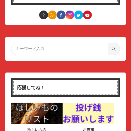
応援してね！
欲しいもの
お布施