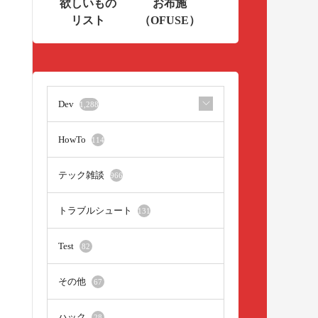
欲しいもの
お布施
リスト
（OFUSE）
Dev
1,288
HowTo
114
テック雑談
966
トラブルシュート
131
Test
82
その他
67
ハック
28