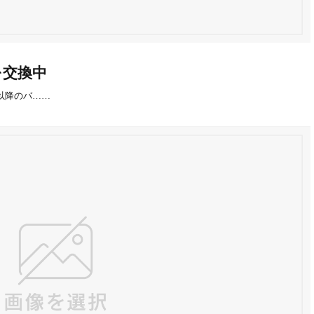
ーを交換中
6以降のバ……