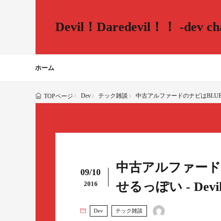
Devil！Daredevil！！ -dev cha
ホーム
Dev
テック雑談
中古アルファードのナビはBLUETOOTH
TOPページ
中古アルファード
09/10
せるっぽい - Devil！D
2016
Dev
テック雑談