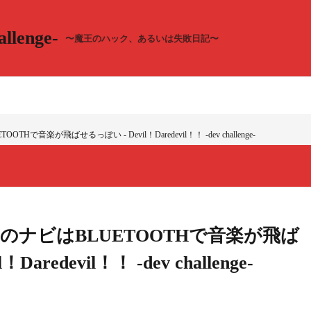
llenge-
〜魔王のハック、あるいは失敗日記〜
で音楽が飛ばせるっぽい - Devil！Daredevil！！ -dev challenge-
のナビはBLUETOOTHで音楽が飛ば
aredevil！！ -dev challenge-