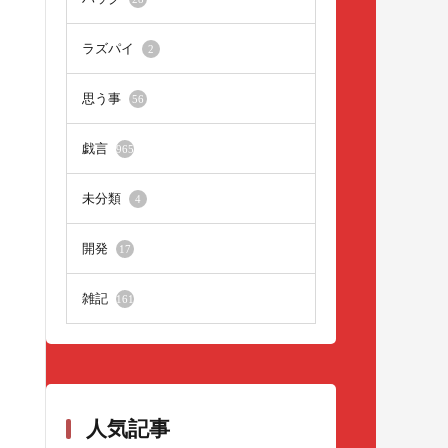
ラズパイ
2
思う事
56
戯言
965
未分類
4
開発
17
雑記
161
人気記事