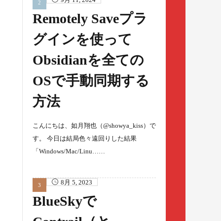
Remotely Saveプラ
グインを使って
Obsidianを全ての
OSで手動同期する
方法
こんにちは、如月翔也（@showya_kiss）で
す。 今日は結局色々遠回りした結果
「Windows/Mac/Linu……
8月 5, 2023
BlueSkyで