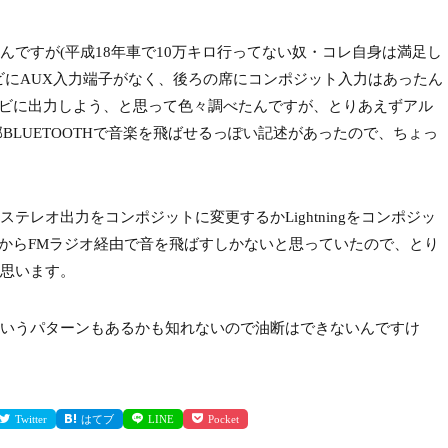
ですが(平成18年車で10万キロ行ってない奴・コレ自身は満足し
ビにAUX入力端子がなく、後ろの席にコンポジット入力はあったん
をナビに出力しよう、と思って色々調べたんですが、とりあえずアル
BLUETOOTHで音楽を飛ばせるっぽい記述があったので、ちょっ
ステレオ出力をコンポジットに変更するかLightningをコンポジッ
neからFMラジオ経由で音を飛ばすしかないと思っていたので、とり
と思います。
いうパターンもあるかも知れないので油断はできないんですけ
Twitter
はてブ
LINE
Pocket